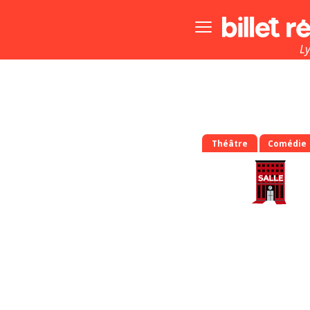
Bouton
menu
principale
L
Théâtre
Comédie