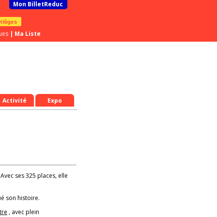
Mon BilletReduc
vilèges
ues
|
Ma Liste
Activité
Expo
 Avec ses 325 places, elle
é son histoire.
tre
, avec plein