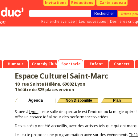
Invitations
Réductions
Carte cadeau
Offres pri
yon
Recherche avancée
|
Les nouveautés
|
Dernières critiq
Humour
Comedy Club
Spectacle
Enfant
Concert
Espace Culturel Saint-Marc
10, rue Sainte Hélène, 69002 Lyon
Théâtre de 325 places environ
Agenda
Non Disponible
Plan
Située à
Lyon
, cette salle de spectacle est l’endroit où la magie opère !
offre un espace idéal pour des performances variées.
Des succès y ont été accueillis, avec des artistes tels que qui ont marqu
Le lieu te propose une programmation axée sur des événements
Théâ