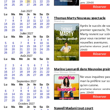
17
18
19
20
21
22
23
janv. 20h00
24
25
26
27
28
29
30
31
Juin 2027
Lu
Ma
Me
Je
Ve
Sa
Di
Thomas Marty Nouveau spectacle
1
2
3
4
5
6
7
8
9
10
11
12
13
Stand-up
14
15
16
17
18
19
20
Après le succès de so
21
22
23
24
25
26
27
premier spectacle, T
28
29
30
Juillet 2027
Marty revient sur scè
Lu
Ma
Me
Je
Ve
Sa
Di
pour vous raconter s
1
2
3
4
nouvelles aventures.
5
6
7
8
9
10
11
prochaine séance:
jeudi 
12
13
14
15
16
17
18
19
20
21
22
23
24
25
20h00
26
27
28
29
30
31
Août 2027
Lu
Ma
Me
Je
Ve
Sa
Di
1
2
3
4
5
6
7
8
Marine Leonardi dans Mauvaise grai
9
10
11
12
13
14
15
16
17
18
19
20
21
22
One Woman Show
23
24
25
26
27
28
29
Ne vous inquiétez pas
30
31
mari la préfère sur s
Septembre 2027
Lu
Ma
Me
Je
Ve
Sa
Di
qu'en cuisine.
1
2
3
4
5
prochaine séance:
vendr
6
7
8
9
10
11
12
janv. 20h00
13
14
15
16
17
18
19
20
21
22
23
24
25
26
27
28
29
30
Octobre 2027
Lu
Ma
Me
Je
Ve
Sa
Di
Nawell Madani tout court