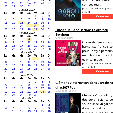
album à titre d'auteur
21
22
23
24
25
26
27
compositeur.
28
29
30
31
prochaine séance:
jeudi 
Janvier 2027
20h00
Lu
Ma
Me
Je
Ve
Sa
Di
1
2
3
4
5
6
7
8
9
10
11
12
13
14
15
16
17
18
19
20
21
22
23
24
Olivier De Benoist dans Le droit au
25
26
27
28
29
30
31
Février 2027
Bonheur
Lu
Ma
Me
Je
Ve
Sa
Di
One man show
1
2
3
4
5
6
7
Olivier de Benoist est
8
9
10
11
12
13
14
15
16
17
18
19
20
21
humoriste français c
22
23
24
25
26
27
28
pour un style personn
Mars 2027
mêle humour absurde,
Lu
Ma
Me
Je
Ve
Sa
Di
1
2
3
4
5
6
7
et britannique.
8
9
10
11
12
13
14
prochaine séance:
vendr
15
16
17
18
19
20
21
nov. 20h00
22
23
24
25
26
27
28
29
30
31
Avril 2027
Lu
Ma
Me
Je
Ve
Sa
Di
1
2
3
4
Clément Viktorovitch dans L'art de n
5
6
7
8
9
10
11
dire 2027 Pau
12
13
14
15
16
17
18
Seul(e) en Scène
19
20
21
22
23
24
25
Clément Viktorovitch,
26
27
28
29
30
Mai 2027
docteur en science po
Lu
Ma
Me
Je
Ve
Sa
Di
soucieux de vulgarisa
1
2
dans les médias
3
4
5
6
7
8
9
10
11
12
13
14
15
16
prochaine séance:
mercr