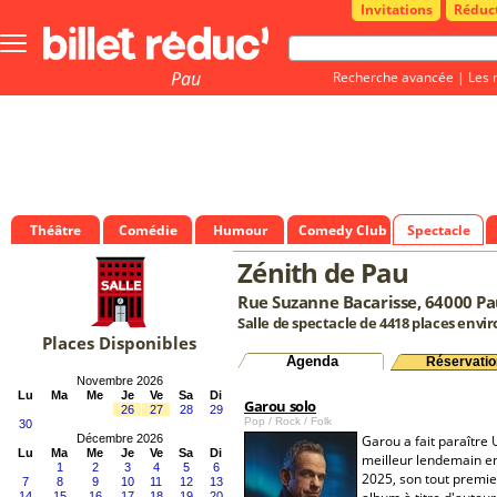
Invitations
Réduc
Bouton
menu
principale
Pau
Recherche avancée
|
Les 
Théâtre
Comédie
Humour
Comedy Club
Spectacle
Zénith de Pau
Rue Suzanne Bacarisse, 64000 P
Salle de spectacle de 4418 places envi
Places Disponibles
Agenda
Réservatio
Novembre 2026
Lu
Ma
Me
Je
Ve
Sa
Di
Garou solo
26
27
28
29
Pop / Rock / Folk
30
Décembre 2026
Garou a fait paraître 
Lu
Ma
Me
Je
Ve
Sa
Di
meilleur lendemain en
1
2
3
4
5
6
2025, son tout premie
7
8
9
10
11
12
13
14
15
16
17
18
19
20