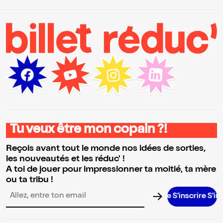
Tu veux être mon copain ?!
Reçois avant tout le monde nos idées de sorties,
les nouveautés et les réduc' !
A toi de jouer pour impressionner ta moitié, ta mère
ou ta tribu !
S’inscrire S’inscrire S’
Adresse email pour la newsletter