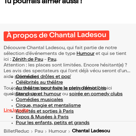
Tu pourrais aimer aussi !
À propos de Chantal Ladesou
Découvre Chantal Ladesou, qui fait partie de notre
sélection d’événements de type
Humour
et qui se tient
ici :
Zénith de Pau
-
Pau
.
Attention : les places sont limitées. Encore hésitant(e) ?
Les avis des spectateurs qui l'ont déjà vécu seront d'une
aide précieuse !
Comédies drôles et pop’
Célébrités au théâtre
Toujours à la recherche de la sortie idéale ? Voici
Au théâtre, pour faire le plein d’émotions
quelques pistes :
Stand-up et humour
ou
soirée en comedy clubs
Comédies musicales
Cirque, magie et mentalisme
Lire la suite
Activités et sorties à Paris
Expos & Musées à Paris
Pour les enfants, petits et grands
Chantal Ladesou
BilletReduc
Pau
Humour