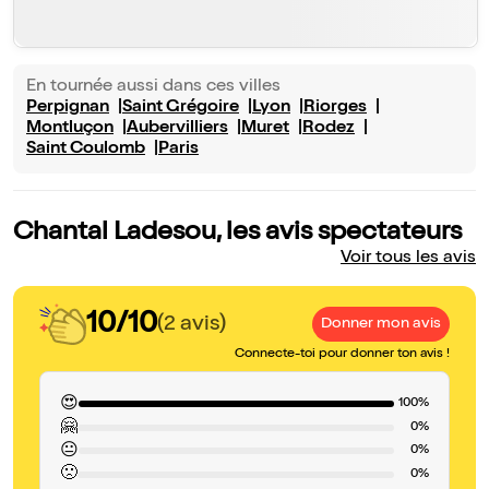
En tournée aussi dans ces villes
Perpignan
Saint Grégoire
Lyon
Riorges
Montluçon
Aubervilliers
Muret
Rodez
Saint Coulomb
Paris
Chantal Ladesou, les avis spectateurs
Voir tous les avis
10/10
(2 avis)
Donner mon avis
Connecte-toi pour donner ton avis !
😍
100%
🤗
0%
😐
0%
🙁
0%