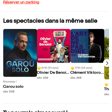
Réserver un parking
Les spectacles dans la même salle
9/10 (51 avis)
7/10 (39 avis)
Olivier De Benoist
Clément Viktorov
dans Le droit au B
itch dans L'art de n
dès 35€
dès 26€
Nouveau !
onheur
e pas dire 2027 | P
10
Garou solo
au
Thom
dès 50€
ouv
dès 