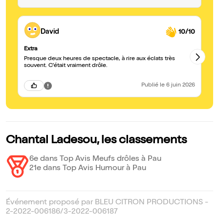
David
10/10
Extra
Ex
Presque deux heures de spectacle, à rire aux éclats très
Presq
souvent. C'était vraiment drôle.
Mer
Is
Publié
le 6 juin 2026
Chantal Ladesou, les classements
6e dans Top Avis Meufs drôles à Pau
21e dans Top Avis Humour à Pau
Événement proposé par BLEU CITRON PRODUCTIONS -
2-2022-006186/3-2022-006187