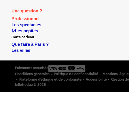
Une question ?
Professionnel
Les spectacles
✨Les pépites
Carte cadeau
Que faire à Paris ?
Les villes
Paiements sécurisés
Conditions générales
Politique de confidentialité
Mentions légale
Plateforme d'éthique et de conformité
Accessibilité
Gestion de
billetreduc ©
2026