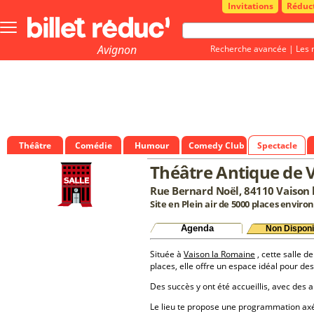
Invitations
Réduc
Bouton
menu
principale
Avignon
Recherche avancée
|
Les 
Théâtre
Comédie
Humour
Comedy Club
Spectacle
Théâtre Antique de 
Rue Bernard Noël, 84110 Vaison 
Site en Plein air de 5000 places environ
Agenda
Non Disponi
Située à
Vaison la Romaine
, cette salle d
places, elle offre un espace idéal pour d
Des succès y ont été accueillis, avec des a
Le lieu te propose une programmation a