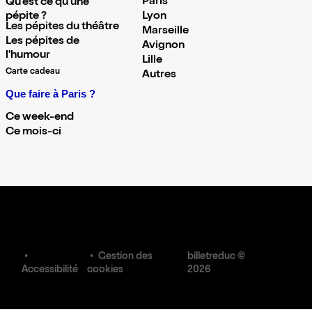
Paris
Qu'est ce qu'une
pépite ?
Lyon
Les pépites du théâtre
Marseille
Les pépites de
Avignon
l'humour
Lille
Carte cadeau
Autres
Que faire à Paris ?
Ce week-end
Ce mois-ci
Gestion des
billetreduc ©
Accessibilité
cookies
2026