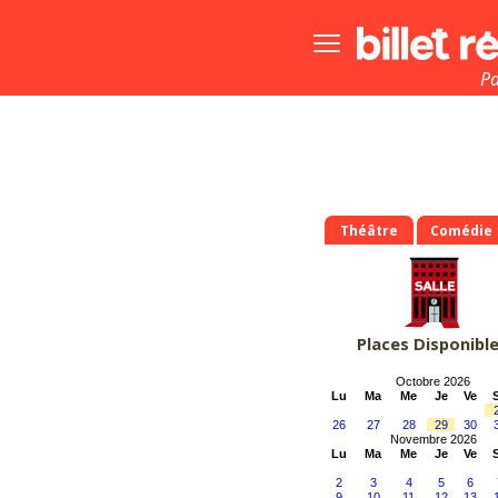
Bouton
menu
principale
Pa
Théâtre
Comédie
Places Disponibl
Octobre 2026
Lu
Ma
Me
Je
Ve
26
27
28
29
30
Novembre 2026
Lu
Ma
Me
Je
Ve
2
3
4
5
6
9
10
11
12
13