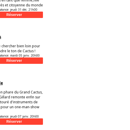
 en tant que femme,fille
és et citoyenne du monde
séance:
jeudi 31 déc. 21h00
s
e chercher bien loin pour
re le ton de Cactus !
séance:
mardi 05 janv. 20h00
de
n phare du Grand Cactus,
illard remonte enfin sur
touré d'instruments de
 pour un one-man-show
séance:
jeudi 07 janv. 20h00