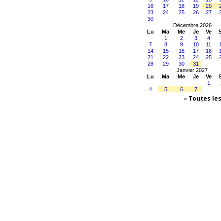
16
17
18
19
20
23
24
25
26
27
30
Décembre 2026
Lu
Ma
Me
Je
Ve
1
2
3
4
7
8
9
10
11
14
15
16
17
18
21
22
23
24
25
28
29
30
31
Janvier 2027
Lu
Ma
Me
Je
Ve
1
4
5
6
7
»
Toutes le