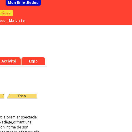
Mon BilletReduc
vilèges
ues
|
Ma Liste
Activité
Expo
Plan
st le premier spectacle
Nadège,offrant une
ion intime de son