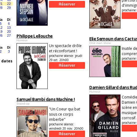
parcours
21
22
d'immigr
28
29
prochaine 
Sa
Di
5
6
12
13
19
20
Philippe Lellouche
26
27
Elie Semoun dans Cactu
Humour
One man show
Un spectacle drôle
Sa
Di
Inutile d
et réconfortant !
2
3
comprend
prochaine séance:
jeudi
prochaine 
29 oct. 20h00
s dates
Damien Gillard dans Ru
Humour
Comédie
Samuel Bambi dans Machine !
Damien G
Stand-up
scène en
"Un Coeur qui bat
musique
sous ce corps
corrosif.
imberbe"
prochaine 
prochaine séance:
vendredi 20 nov. 20h00