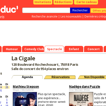
Invitations
Réductions
Carte cadeau
Offres pri
ris
Recherche avancée
|
Les nouveautés
|
Dernières critiq
Humour
Comedy Club
Spectacle
Enfant
Concert
La Cigale
120 Boulevard Rochechouart, 75018 Paris
Salle de concert de 954 places environ
es
Agenda
Réservations
Non Disponible
Sa
Di
Mathieu Stepson
Nadège dans Puzzle
24
25
Magie / Mentalisme
One Woman Show
31
Plus qu'un spectacle,
Puzzle e
Sa
Di
une expérience...
solo de 
1
prochaine séance:
samedi
explorat
7
8
24 oct. 20h00
14
15