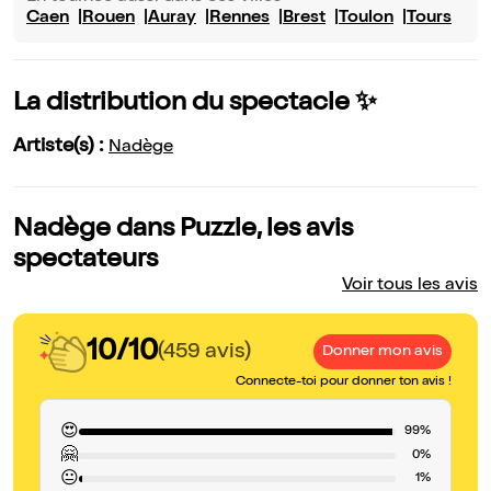
Caen
Rouen
Auray
Rennes
Brest
Toulon
Tours
La distribution du spectacle ✨
Artiste(s) :
Nadège
Nadège dans Puzzle, les avis
spectateurs
Voir tous les avis
10/10
(459 avis)
Donner mon avis
Connecte-toi pour donner ton avis !
😍
99%
🤗
0%
😐
1%