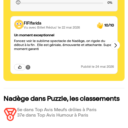
🙁
0%
FIFIfarida
10/10
Vu avec Billet Réduc'
le 22 mai 2026
Un moment exceptionnel
Du
Foncez voir le sublime spectacle de Nadège, on rigole du
#l
début à la fin . Elle est géniale, émouvante et attachante. Super
pa
moment garanti
N’
Publié
le 24 mai 2026
Nadège dans Puzzle, les classements
5e dans Top Avis Meufs drôles à Paris
37e dans Top Avis Humour à Paris