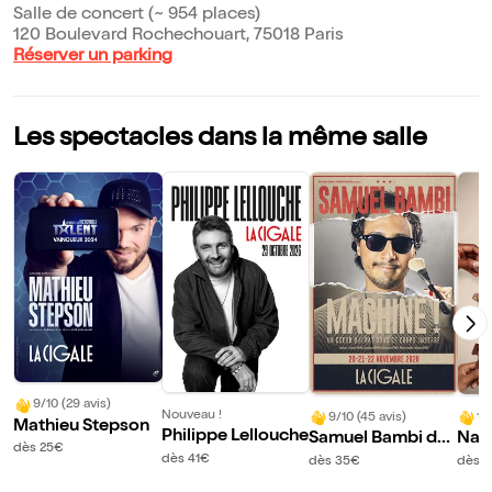
Salle de concert (~ 954 places)
120 Boulevard Rochechouart, 75018 Paris
Réserver un parking
Les spectacles dans la même salle
9/10 (29 avis)
Nouveau !
9/10 (45 avis)
10
Mathieu Stepson
Philippe Lellouche
Samuel Bambi da
Nad
dès 25€
ns Machine !
zle
dès 41€
dès 35€
dès 