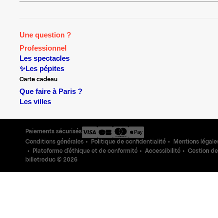
Une question ?
Professionnel
Les spectacles
✨Les pépites
Carte cadeau
Que faire à Paris ?
Les villes
Paiements sécurisés
Conditions générales
Politique de confidentialité
Mentions légale
Plateforme d'éthique et de conformité
Accessibilité
Gestion de
billetreduc ©
2026