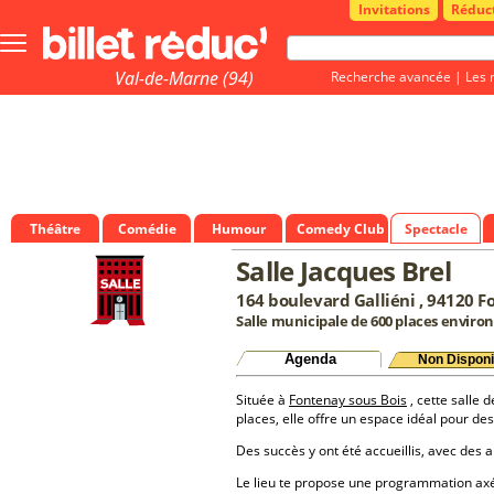
Invitations
Réduc
Bouton
menu
principale
Val-de-Marne (94)
Recherche avancée
|
Les 
Théâtre
Comédie
Humour
Comedy Club
Spectacle
Salle Jacques Brel
164 boulevard Galliéni , 94120 F
Salle municipale de 600 places environ
Agenda
Non Disponi
Située à
Fontenay sous Bois
, cette salle 
places, elle offre un espace idéal pour d
Des succès y ont été accueillis, avec des a
Le lieu te propose une programmation a