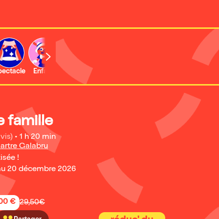
b
pectacle
Enfant
Concert
Activité
Expo et musée
e famille
vis)
•
1 h 20 min
artre Galabru
isée !
au 20 décembre 2026
,00 €
29,50€