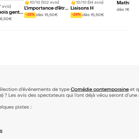
10/10 (102 avis)
10/10 (94 avis)
Mathieu V
 avis)
L'importance d'être
Liaisons H
ans Les f
dès 1€
ois gentil
constant
bord !
dès 15,50€
dès 15,50€
-35%
-29%
16,50€
 sélection d’événements de type
Comédie contemporaine
et qu
(e) ? Les avis des spectateurs qui l'ont déjà vécu seront d'une
elques pistes :
s