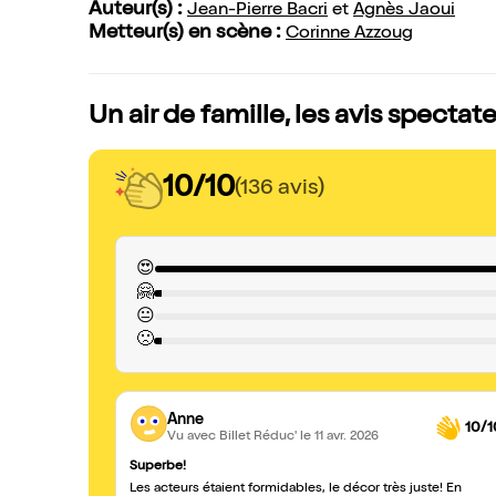
Auteur(s) :
Jean-Pierre Bacri
et
Agnès Jaoui
Metteur(s) en scène :
Corinne Azzoug
Un air de famille, les avis spectat
10/10
(136 avis)
😍
🤗
😐
🙁
Anne
10/1
Vu avec Billet Réduc'
le 11 avr. 2026
Superbe!
Les acteurs étaient formidables, le décor très juste! En