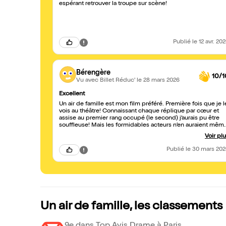
espérant retrouver la troupe sur scène!
Publié
le 12 avr. 20
Bérengère
10/1
Vu avec Billet Réduc'
le 28 mars 2026
Excellent
Un air de famille est mon film préféré. Première fois que je l
vois au théâtre! Connaissant chaque réplique par cœur et
assise au premier rang occupé (le second) j’aurais pu être
souffleuse! Mais les formidables acteurs n’en auraient mêm
pas eu besoin. . C’était un moment de pur bonheur
Voir pl
d’anticiper chaque réplique pour mon mari et moi et de
constater comment la pièce est jouée avec un tel talent.
Publié
le 30 mars 20
Tous les comédiens sont excellents. Un gros coup de cœur
cependant pour Elaine et Fred que nous avons eu le plaisir
de pouvoir féliciter à la sortie. Nous irons les voir jouer
« cuisine et dépendances » qui est un film que j’adore
également! Et cette fois nous viendrons plus nombreux.
Encore merci et bravo!
Un air de famille, les classements