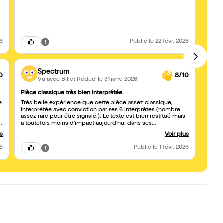
26
Publié
le 22 févr. 2026
Spectrum
0
8/10
Vu avec Billet Réduc'
le 31 janv. 2026
Pièce classique très bien interprétée.
Momen
e
Très belle expérience que cette pièce assez classique,
Pièce 
interprétée avec conviction par ses 6 interprètes (nombre
perso
assez rare pour être signalé!). Le texte est bien restitué mais
e
a toutefois moins d'impact aujourd'hui dans ses
thématiques. Une comédie à la "spendid" mais avec un
us
Voir plus
humour contenu et consensuel. C'est peut être ce manque
de prise de risque qui constitue le point fort -ou le point
26
Publié
le 1 févr. 2026
faible, selon les sensibilités, de cette pièce. La salle à taille
humaine permet une proximité avec les artistes. A voir sans
hésiter.