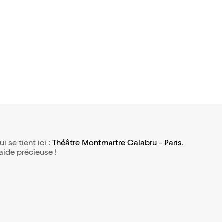
ervisch d
emmes d'a
i se tient ici :
Théâtre Montmartre Galabru
-
Paris
.
 aide précieuse !