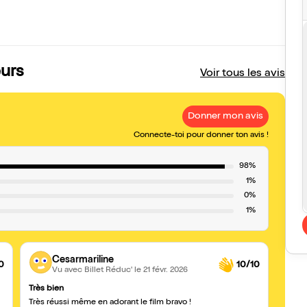
eurs
Voir tous les avis
Donner mon avis
Connecte-toi pour donner ton avis !
98%
1%
0%
1%
Cesarmariline
0
10/10
Vu avec Billet Réduc'
le 21 févr. 2026
Très bien
Super
Très réussi même en adorant le film bravo !
Super