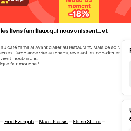
réduc' du
Partager
moment
-18%
 liens familiaux qui nous unissent... et
u café familial avant d'aller au restaurant. Mais ce soir,
ses, l'ambiance vire au chaos, révélant les non-dits et
vient inoubliable...
ique fait mouche !
–
Fred Eyangoh
–
Maud Plessis
–
Elaine Storck
–