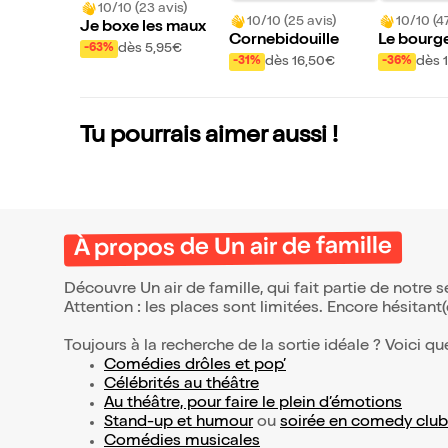
10/10 (23 avis)
10/10 (25 avis)
10/10 (47
Je boxe les maux
Cornebidouille
Le bourge
dès 5,95€
-63%
homme
dès 16,50€
dès 
-31%
-36%
Tu pourrais aimer aussi !
À propos de Un air de famille
Découvre Un air de famille, qui fait partie de notre
Attention : les places sont limitées. Encore hésitant
Toujours à la recherche de la sortie idéale ? Voici qu
Comédies drôles et pop’
Célébrités au théâtre
Au théâtre, pour faire le plein d’émotions
Stand-up et humour
ou
soirée en comedy club
Comédies musicales