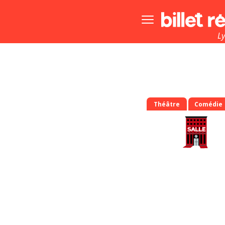
Bouton
menu
principale
L
Théâtre
Comédie