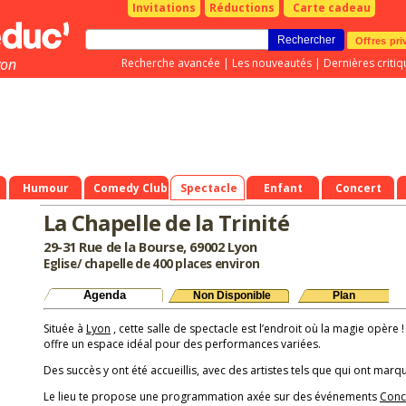
Invitations
Réductions
Carte cadeau
Offres pri
yon
Recherche avancée
|
Les nouveautés
|
Dernières critiq
Humour
Comedy Club
Spectacle
Enfant
Concert
La Chapelle de la Trinité
29-31 Rue de la Bourse, 69002 Lyon
Eglise/ chapelle de 400 places environ
Agenda
Non Disponible
Plan
Située à
Lyon
, cette salle de spectacle est l’endroit où la magie opère !
offre un espace idéal pour des performances variées.
Des succès y ont été accueillis, avec des artistes tels que qui ont marqu
Le lieu te propose une programmation axée sur des événements
Conc