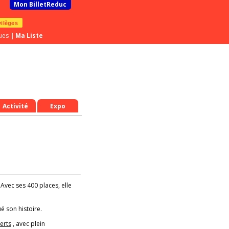
Mon BilletReduc
vilèges
ues
|
Ma Liste
Activité
Expo
 Avec ses 400 places, elle
é son histoire.
erts
, avec plein