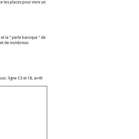
e tes places pour vivre un
n et la " perle baroque " de
n et de nombreux
us : ligne C3 et 18, arrêt