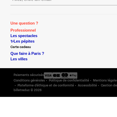
Une question ?
Professionnel
Les spectacles
✨Les pépites
Carte cadeau
Que faire à Paris ?
Les villes
Paiements sécurisés
Conditions générales
Politique de confidentialité
Mentions légale
Plateforme d'éthique et de conformité
Accessibilité
Gestion de
billetreduc ©
2026