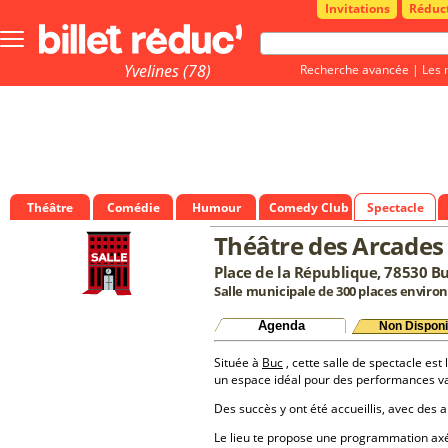
Invitations
Réduc
Bouton
menu
principale
Yvelines (78)
Recherche avancée
|
Les 
Théâtre
Comédie
Humour
Comedy Club
Spectacle
Théâtre des Arcades
Place de la République, 78530 B
Salle municipale de 300 places environ
Agenda
Non Disponi
Située à
Buc
, cette salle de spectacle est 
un espace idéal pour des performances va
Des succès y ont été accueillis, avec des a
Le lieu te propose une programmation a