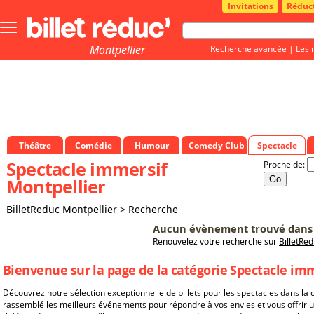
Invitations
Réduc
Bouton
menu
principale
Montpellier
Recherche avancée
|
Les 
Théâtre
Comédie
Humour
Comedy Club
Spectacle
Spectacle immersif
Proche de:
Montpellier
BilletReduc Montpellier
>
Recherche
Aucun évènement trouvé dans 
Renouvelez votre recherche sur
BilletRe
Bienvenue sur la page de la catégorie Spectacle imm
Découvrez notre sélection exceptionnelle de billets pour les spectacles dans la
rassemblé les meilleurs événements pour répondre à vos envies et vous offrir 