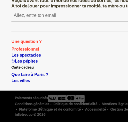
Reçois avant tout le monde nos idées de sorties, les nouv
A toi de jouer pour impressionner ta moitié, ta mère ou ta
S’inscrire S’inscrir
Une question ?
Professionnel
Les spectacles
✨Les pépites
Carte cadeau
Que faire à Paris ?
Les villes
Paiements sécurisés
Conditions générales
Politique de confidentialité
Mentions légale
Plateforme d'éthique et de conformité
Accessibilité
Gestion de
billetreduc ©
2026