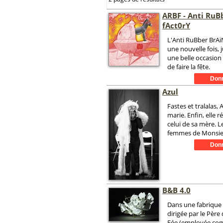
ARBF - Anti RuB
fAct0rY
L'Anti RuBber BrAiN
une nouvelle fois, j
une belle occasion 
de faire la fête.
Azul
Fastes et tralalas,
marie. Enfin, elle r
celui de sa mère. 
femmes de Monsieu
B&B 4.0
Dans une fabrique 
dirigée par le Père 
Fée (employée com