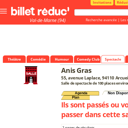
Invitations
Réduc
Bouton
menu
principale
Val-de-Marne (94)
Recherche avancée
|
Les 
Théâtre
Comédie
Humour
Comedy Club
Spectacle
Anis Gras
55, avenue Laplace, 94110 Arcuei
Salle de spectacle de 100 places enviro
Non Dispon
Agenda
Plan
Ils sont passés ou v
passer dans cette sa
2 pages de résultats