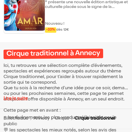
® présente une nouvelle édition artistique et
culturelle placée sous le signe de la
Maestria. Plus qu'un thème, une véritable
signature : celle de l'aisance, de la
perfection et de la poésie qui se déploient
Nouveau !
tout au long d'un spectacle original.
-33%
dès 12€
Numéros équestres, jonglerie, équilibre,
trapèze, clowns et augustes s'enchaînent
avec virtuosité, dans une mise en piste
inspirée notamment par l'univers du peintre
et sculpteur Alexander Calder, cher à M.
Cirque traditionnel à Annecy
Loyal, Stéphan Gistau. Une référence
assumée : la maestria de ce dernier avait
déjà conquis Raymond Devos, admirateur
Ici, tu retrouves une sélection complète d’événements,
passionné des arts du cirque. Le spectacle "
spectacles et expériences regroupés autour du thème
Maestria " s'inscrit dans la grande tradition
Cirque traditionnel, pour t’aider à trouver rapidement la
circassienne tout en l'ouvrant vers de
sortie qui te correspond.
nouvelles dimensions : un art populaire,
universel et intemporel. Comme le
Que tu sois à la recherche d’une idée pour ce soir, demain
soulignait Fernand Léger, "le cirque se
ou pour les prochaines semaines, cette page te permet
nourrit d'architecture, de lumière et de
Lire la suite
d’explorer l’offre disponible à Annecy, en un seul endroit.
couleurs, et demeure une école
irremplaçable pour le théâtre, la danse, le
Cette page met en avant :
cinéma ou le mime ". Avec Amar, le public
est invité à plonger dans un univers où le
⭐ les événements les plus vendus, plébiscités par le
Cirque traditionnel
BilletReduc
Annecy
Cirque
rêve, l'imaginaire et le réel se confondent.
public
Les spectateurs se laissent emporter par
une succession de tableaux poétiques et
💬 les spectacles les mieux notés, selon les avis des