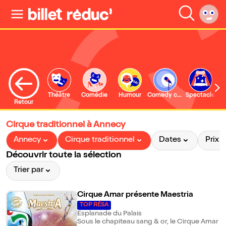
Théâtre
Comédie
Humour
Comedy club
Spectacle
Retour
Cirque traditionnel à Annecy
Annecy
Cirque traditionnel
Dates
Prix
Découvrir toute la sélection
Trier par
Cirque Amar présente Maestria
TOP RÉSA
Esplanade du Palais
Sous le chapiteau sang & or, le Cirque Amar