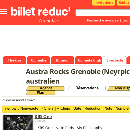
Invitations
Réduc
Bouton
menu
principale
Grenoble
Recherche avancée
|
Les 
Théâtre
Comédie
Humour
Comedy Club
Spectacle
Austra Rocks Grenoble (Neyrpic)
australien
Réservations
Agenda
Non Disp
Plan
1 événement trouvé
Trier par :
Nouveauté
|
- Chers
|
+ Chers
|
Date
|
Réduction
|
Note
|
Nombre d
KRS One
Concert
KRS-One Live in Paris - My Philosophy