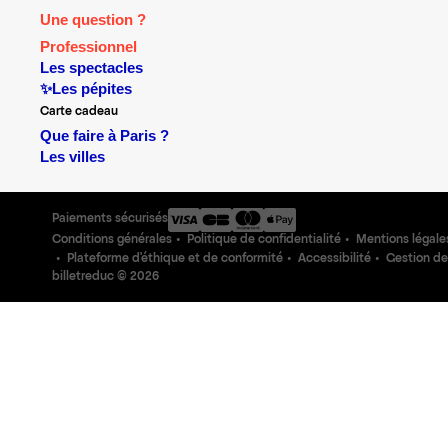
Une question ?
Professionnel
Les spectacles
✨Les pépites
Carte cadeau
Que faire à Paris ?
Les villes
Paiements sécurisés
Conditions générales
Politique de confidentialité
Mentions légale
Plateforme d'éthique et de conformité
Accessibilité
Gestion de
billetreduc ©
2026