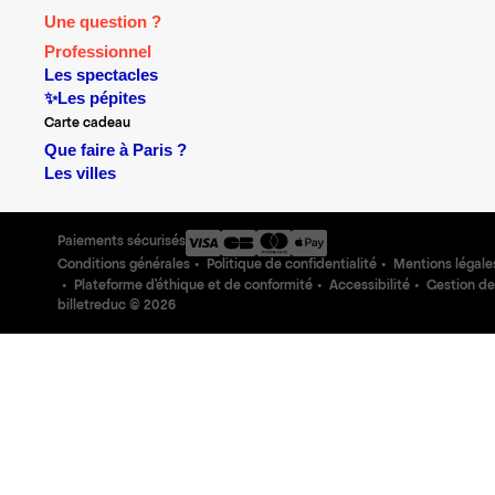
Une question ?
Professionnel
Les spectacles
✨Les pépites
Carte cadeau
Que faire à Paris ?
Les villes
Paiements sécurisés
Conditions générales
Politique de confidentialité
Mentions légale
Plateforme d'éthique et de conformité
Accessibilité
Gestion de
billetreduc ©
2026