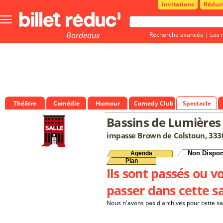
Invitations
Réduc
Bouton
menu
principale
Bordeaux
Recherche avancée
|
Les 
Théâtre
Comédie
Humour
Comedy Club
Spectacle
Bassins de Lumières
impasse Brown de Colstoun, 33
Non Dispon
Agenda
Plan
Ils sont passés ou v
passer dans cette sa
Nous n'avons pas d'archives pour cette sa