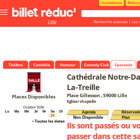
Invitations
Réduc
Bouton
menu
principale
Lille
Recherche avancée
|
Les 
Théâtre
Comédie
Humour
Comedy Club
Spectacle
Cathédrale Notre-D
La-Treille
Place Gillesson , 59000 Lille
Places Disponibles
Eglise/ chapelle
Octobre 2026
Lu
Ma
Me
Je
Ve
Sa
Di
Agenda
Réservati
24
Non Disponible
Plan
»
Toutes les dates
Ils sont passés ou v
passer dans cette sa