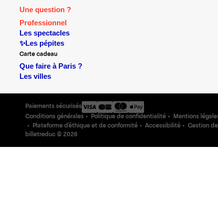
Une question ?
Professionnel
Les spectacles
✨Les pépites
Carte cadeau
Que faire à Paris ?
Les villes
Paiements sécurisés
Conditions générales
Politique de confidentialité
Mentions légale
Plateforme d'éthique et de conformité
Accessibilité
Gestion de
billetreduc ©
2026