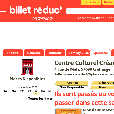
Invitations
Réduc
Bouton
menu
principale
Metz-Nancy
Recherche avancée
|
Les 
Théâtre
Comédie
Humour
Comedy Club
Spectacle
Centre Culturel Créa
4 rue de Metz, 57690 Créhange
Salle municipale de 100 places environ
Places Disponibles
Agenda
Réservati
Non Disponible
Plan
Novembre 2026
Lu
Ma
Me
Je
Ve
Sa
Di
Ils sont passés ou v
20
»
Toutes les dates
passer dans cette sa
Monsieur Maxen