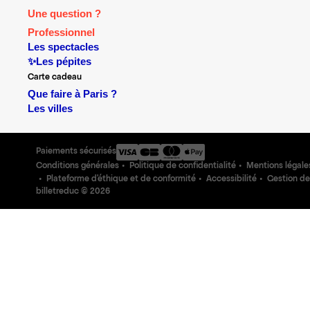
Une question ?
Professionnel
Les spectacles
✨Les pépites
Carte cadeau
Que faire à Paris ?
Les villes
Paiements sécurisés
Conditions générales
Politique de confidentialité
Mentions légale
Plateforme d'éthique et de conformité
Accessibilité
Gestion de
billetreduc ©
2026