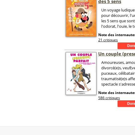
des 5 sens
Un voyage ludique e
pour découvrir, l'u
les 5 sens que sont
l'odorat, l'ouïe, le 
Note des internautes
21 critiques
Un couple (pres
Amoureuses, amour
divorcé(e)s, veuf(ve
puceaux, célibatair
traumatisé(e)s affec
spectacle s'adresse
Note des internautes
586 critiques