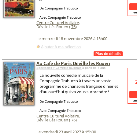
De Compagnie Trabucco
vo
Avec Compagnie Trabucco
Centre Culturel Voltaire
,
Déville Lès Rouen (
76
)
Le mercredi 18 novembre 2026 à 15h00
Ajouter à ma sélection
Au Café de Paris Déville lès Rouen
Spectacles > Comédie musicale
à partir de 7 ans
La nouvelle comédie musicale de la
Compagnie Trabucco à travers un vaste
programme de chansons française d'hier et
d'aujourd'hui qui va vous surprendre !
vo
De Compagnie Trabucco
Avec Compagnie Trabucco
Centre Culturel Voltaire
,
Déville Lès Rouen (
76
)
Le vendredi 23 avril 2027 à 15h00