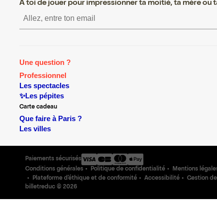
A toi de jouer pour impressionner ta moitié, ta mère ou ta
S’inscrire S’inscrire S’i
Une question ?
Professionnel
Les spectacles
✨Les pépites
Carte cadeau
Que faire à Paris ?
Les villes
Paiements sécurisés
Conditions générales
Politique de confidentialité
Mentions légale
Plateforme d'éthique et de conformité
Accessibilité
Gestion de
billetreduc ©
2026