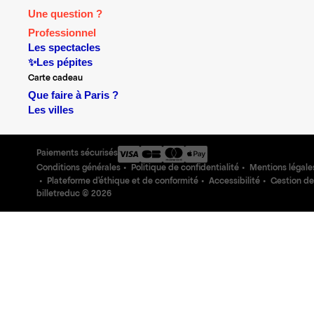
Une question ?
Professionnel
Les spectacles
✨Les pépites
Carte cadeau
Que faire à Paris ?
Les villes
Paiements sécurisés
Conditions générales
Politique de confidentialité
Mentions légale
Plateforme d'éthique et de conformité
Accessibilité
Gestion de
billetreduc ©
2026