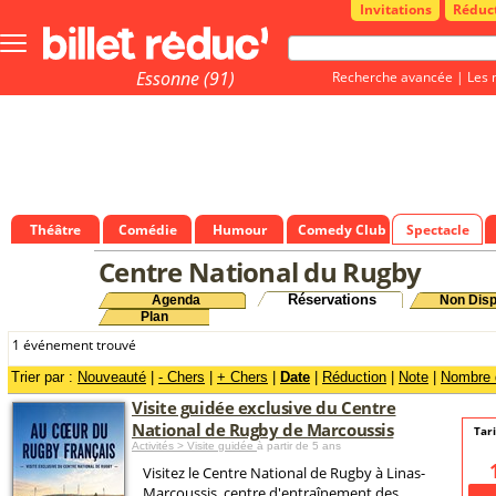
Invitations
Réduc
Bouton
menu
principale
Essonne (91)
Recherche avancée
|
Les 
Théâtre
Comédie
Humour
Comedy Club
Spectacle
Centre National du Rugby
Réservations
Agenda
Non Disp
Plan
1 événement trouvé
Trier par :
Nouveauté
|
- Chers
|
+ Chers
|
Date
|
Réduction
|
Note
|
Nombre d
Visite guidée exclusive du Centre
National de Rugby de Marcoussis
Tar
Activités > Visite guidée
à partir de 5 ans
Visitez le Centre National de Rugby à Linas-
Marcoussis, centre d'entraînement des