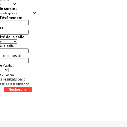
e sortie :
 d'événement :
es :
té de la salle:
la salle :
u code postal :
 Public :
 critères
es résultats par :