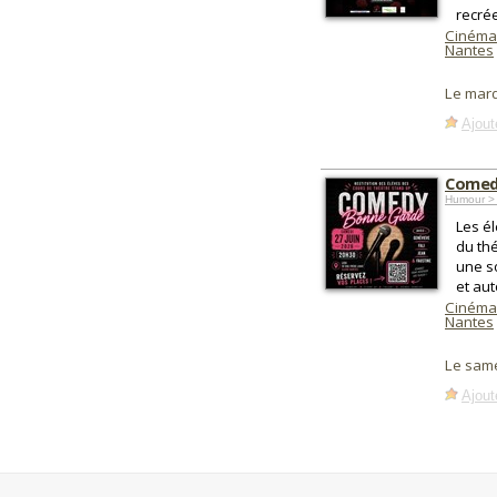
recré
Cinéma
Nantes
Le mard
Ajout
Comed
Humour > 
Les é
du th
une so
et aut
Cinéma
Nantes
Le same
Ajout