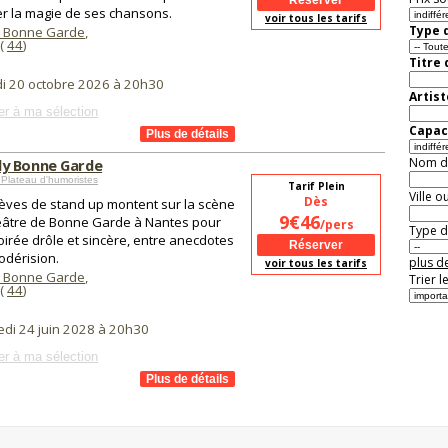
er la magie de ses chansons.
voir tous les tarifs
Type d
 Bonne Garde
,
(
44
)
Titre
i 20 octobre 2026 à 20h30
Artist
er à ma sélection
Capaci
Nom de 
y Bonne Garde
Plateau d'humoristes
Tarif Plein
Ville o
Dès
lèves de stand up montent sur la scène
9€46
éâtre de Bonne Garde à Nantes pour
/pers
Type de
irée drôle et sincère, entre anecdotes
odérision.
plus de
voir tous les tarifs
 Bonne Garde
,
Trier l
(
44
)
di 24 juin 2028 à 20h30
er à ma sélection