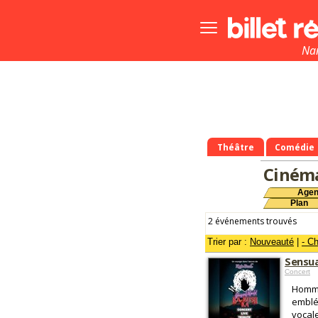
Bouton
menu
principale
Na
Théâtre
Comédie
Ciném
Age
Plan
2 événements trouvés
Trier par :
Nouveauté
|
- C
Sensua
Concert
Homma
emblé
vocal