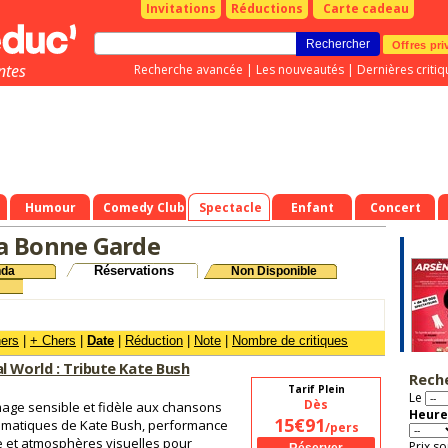
Invitations
Réductions
Carte cadeau
Offres pri
ntes
Recherche avancée
|
Les nouveautés
|
Dernières critiq
Humour
Comedy Club
Spectacle
Enfant
Concert
a Bonne Garde
Réservations
nda
Non Disponible
hers
|
+ Chers
|
Date
|
Réduction
|
Note
|
Nombre de critiques
l World : Tribute Kate Bush
Rech
Tarif Plein
Le
Dès
ge sensible et fidèle aux chansons
Heure
15€91
matiques de Kate Bush, performance
/pers
e et atmosphères visuelles pour
Prix so