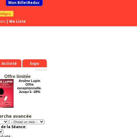
Mon BilletReduc
vilèges
ues
|
Ma Liste
Activité
Expo
Offre limitée
Arsène Lupin
Offre
exceptionnelle.
Jusqu'à -28%
erche avancée
Dernier coup de
ciseaux
Offre
 de la Séance:
exceptionnelle.
Jusqu'à -50%
uhaité :