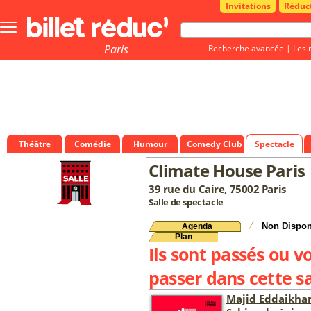
Invitations
Réduc
Bouton
menu
principale
Paris
Recherche avancée
|
Les 
Théâtre
Comédie
Humour
Comedy Club
Spectacle
Climate House Paris
39 rue du Caire, 75002 Paris
Salle de spectacle
Non Dispon
Agenda
Plan
Ils sont passés ou v
passer dans cette sa
Majid Eddaikha