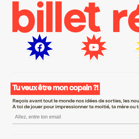
Tu veux être mon copain ?!
Reçois avant tout le monde nos idées de sorties, les nouv
A toi de jouer pour impressionner ta moitié, ta mère ou ta
S’inscrire S’inscrire S