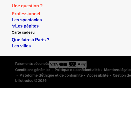
Une question ?
Professionnel
Les spectacles
✨Les pépites
Carte cadeau
Que faire à Paris ?
Les villes
Paiements sécurisés
Conditions générales
Politique de confidentialité
Mentions légale
Plateforme d'éthique et de conformité
Accessibilité
Gestion de
billetreduc ©
2026