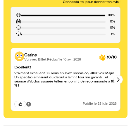
Connecte-toi pour donner ton avis !
😍
99%
🤗
0%
😐
0%
🙁
1%
Carine
10/10
Vu avec Billet Réduc'
le 10 avr. 2026
Excellent !
Un
Vraiment excellent ! Si vous en avez l’occasion, allez voir Majid.
Ma
Un spectacle hilarant du début à la fin ! Fou rire garanti… et
co
séance d’abdos assurée tellement on rit. Je recommande à 100
no
% !
Je
Publié
le 23 juin 2026