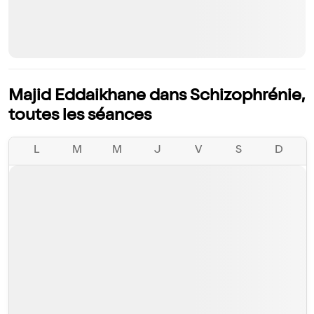
Majid Eddaikhane dans Schizophrénie,
toutes les séances
L
M
M
J
V
S
D