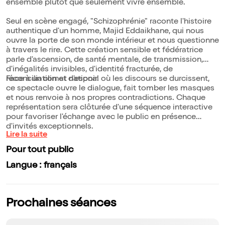
ensemble plutôt que seulement vivre ensemble.
Seul en scène engagé, "Schizophrénie" raconte l'histoire
authentique d'un homme, Majid Eddaikhane, qui nous
ouvre la porte de son monde intérieur et nous questionne
à travers le rire. Cette création sensible et fédératrice
parle d'ascension, de santé mentale, de transmission,
d'inégalités invisibles, d'identité fracturée, de
réconciliation et d'espoir.
Face à un climat national où les discours se durcissent,
ce spectacle ouvre le dialogue, fait tomber les masques
et nous renvoie à nos propres contradictions. Chaque
représentation sera clôturée d'une séquence interactive
pour favoriser l'échange avec le public en présence
d'invités exceptionnels.
Lire la suite
Pour tout public
Langue : français
Prochaines séances