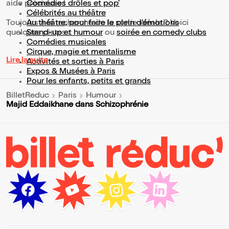
aide précieuse !
Comédies drôles et pop’
Célébrités au théâtre
Toujours à la recherche de la sortie idéale ? Voici
Au théâtre, pour faire le plein d’émotions
quelques pistes :
Stand-up et humour
ou
soirée en comedy clubs
Comédies musicales
Cirque, magie et mentalisme
Lire la suite
Activités et sorties à Paris
Expos & Musées à Paris
Pour les enfants, petits et grands
BilletReduc
Paris
Humour
Majid Eddaikhane dans Schizophrénie