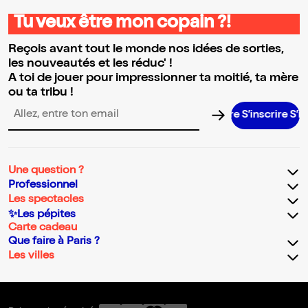
Tu veux être mon copain ?!
Reçois avant tout le monde nos idées de sorties,
les nouveautés et les réduc' !
A toi de jouer pour impressionner ta moitié, ta mère
ou ta tribu !
S’inscrire S’inscrir
Adresse email pour la newsletter
Une question ?
Professionnel
Les spectacles
✨Les pépites
Carte cadeau
Que faire à Paris ?
Les villes