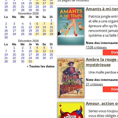
28 pages de résultats
12
13
14
15
16
17
18
19
20
21
22
23
24
25
Amants à mi-te
26
27
28
29
30
31
Novembre 2026
Patricia jongle en
Lu
Ma
Me
Je
Ve
Sa
Di
1
et elle a une organ
2
3
4
5
6
7
8
épreuve afin qu'ils
9
10
11
12
13
14
15
rencontrent jamai
16
17
18
19
20
21
22
23
24
25
26
27
28
29
système a sa faille !
30
Décembre 2026
Note des internautes
Lu
Ma
Me
Je
Ve
Sa
Di
1538 critiques
1
2
3
4
5
6
7
8
9
10
11
12
13
14
15
16
17
18
19
20
21
22
23
24
25
26
27
Ambre la rouge e
28
29
30
31
mystérieuse
»
Toutes les dates
Une malle perdue e
Note des internautes
21 critiques
Amour, action o
Seriez-vous toujou
vous étiez obligés 