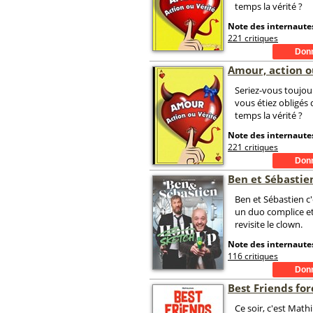
temps la vérité ?
Note des internautes
221 critiques
Amour, action o
Seriez-vous toujou
vous étiez obligés 
temps la vérité ?
Note des internautes
221 critiques
Ben et Sébastie
Ben et Sébastien c
un duo complice e
revisite le clown.
Note des internautes
116 critiques
Best Friends fo
Ce soir, c'est Mathi