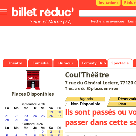
Invitations
Réduc
Bouton
menu
principale
Seine-et-Marne (77)
Recherche avancée
|
Les 
Théâtre
Comédie
Humour
Comedy Club
Spectacle
Coul'Théâtre
7 rue du Général Leclerc, 77120
Théâtre de 80 places environ
Places Disponibles
Agenda
Réservati
Non Disponible
Plan
Septembre 2026
Lu
Ma
Me
Je
Ve
Sa
Di
Ils sont passés ou v
19
20
21
22
23
24
25
26
27
passer dans cette sa
28
29
30
Octobre 2026
Lu
Ma
Me
Je
Ve
Sa
Di
1
2
3
4
5
6
7
8
9
10
11