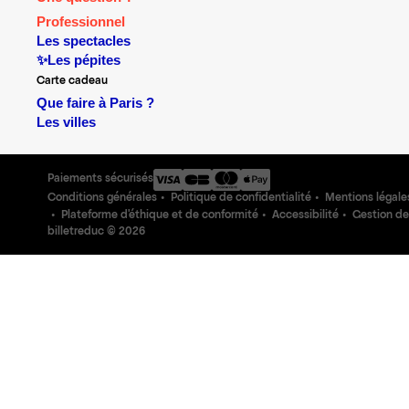
Professionnel
Les spectacles
✨Les pépites
Carte cadeau
Que faire à Paris ?
Les villes
Paiements sécurisés
Conditions générales
Politique de confidentialité
Mentions légale
Plateforme d'éthique et de conformité
Accessibilité
Gestion de
billetreduc ©
2026