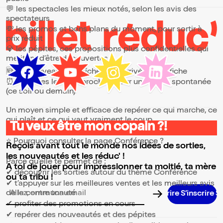
💬 les spectacles les mieux notés, selon les avis des
spectateurs
💸 les promos et bons plans du moment, pour sortir à
prix réduit
💎 les pépites, ces propositions plus confidentielles qui
méritent d’être découvertes
🆕 les nouveautés, fraîchement arrivées à l’affiche
⏰ les dates les plus proches, pour une sortie spontanée
(ce soir ou demain)
Un moyen simple et efficace de repérer ce qui marche, ce
qui plaît et ce qui vaut vraiment le coup.
Tu veux être mon copain ?!
⭐ Pourquoi consulter la page Conférence ?
Reçois avant tout le monde nos idées de sorties,
les nouveautés et les réduc' !
Parce qu’elle te permet de :
A toi de jouer pour impressionner ta moitié, ta mère
✔ découvrir les sorties autour du thème Conférence
ou ta tribu !
✔ t’appuyer sur les meilleures ventes et les meilleurs avis
de la communauté
Adresse email pour la newsletter
✔ profiter des promotions en cours
✔ repérer des nouveautés et des pépites