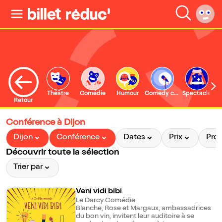
Théâtre
Comédie
Humour
Comedy club
Spectacle
Retour
Conférence à Dijon
Dijon
Conférence
Dates
Prix
Pro
Découvrir toute la sélection
Trier par
Veni vidi bibi
Le Darcy Comédie
Blanche, Rose et Margaux, ambassadrices
du bon vin, invitent leur auditoire à se