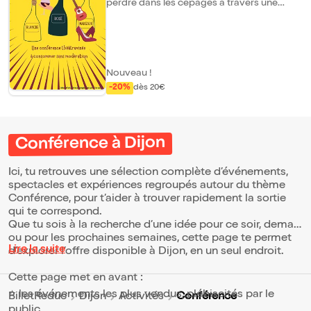
perdre dans les cépages à travers une
conférence "théâtravinée" arrosée de
quelques chansons pour chanter l'éloge du
vin. Avec science et humour, nos trois
Ménades offrent au public la découverte d'
un vigneron, de son vin et le plaisir de
partager un moment de convivialité "à la
Nouveau !
française". Telles des bulles de champagne,
-20%
dès 20€
Blanche, Rose et Margaux transmettent leur
savoir avec pétillance et légèreté. Enfin, au
cours du spectacle, nos trois
ambassadrices régalent le public d'une
mini dégustation après en avoir rappelé les
Conférence à Dijon
règles de base. Un hommage au
champagne est rendu avec une immersion
sonore dans les bulles. Comme un bon
Ici, tu retrouves une sélection complète d’événements,
accord mets/vin, le spectacle s'accorde
spectacles et expériences regroupés autour du thème
parfaitement en complément d'un dîner
Conférence, pour t’aider à trouver rapidement la sortie
pour une mise en bouche préalable. Un
qui te correspond.
spectacle sensitif à découvrir entre
Que tu sois à la recherche d’une idée pour ce soir, demain
épicuriens avertis.
ou pour les prochaines semaines, cette page te permet
Lire la suite
d’explorer l’offre disponible à Dijon, en un seul endroit.
Cette page met en avant :
⭐ les événements les plus vendus, plébiscités par le
Conférence
BilletReduc
Dijon
Activités
public