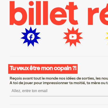
Tu veux être mon copain ?!
Reçois avant tout le monde nos idées de sorties, les nouv
A toi de jouer pour impressionner ta moitié, ta mère ou ta
S’inscrire S’inscrire S