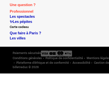
Une question ?
Professionnel
Les spectacles
✨Les pépites
Carte cadeau
Que faire à Paris ?
Les villes
Paiements sécurisés
Conditions générales
Politique de confidentialité
Mentions légale
Plateforme d'éthique et de conformité
Accessibilité
Gestion de
billetreduc ©
2026