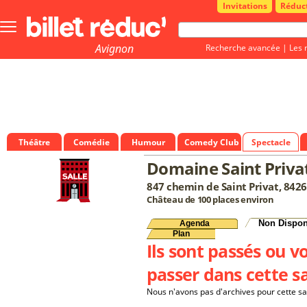
Invitations
Réduc
Bouton
menu
principale
Avignon
Recherche avancée
|
Les 
Théâtre
Comédie
Humour
Comedy Club
Spectacle
Domaine Saint Priva
847 chemin de Saint Privat, 8426
Château de 100 places environ
Non Dispon
Agenda
Plan
Ils sont passés ou v
passer dans cette sa
Nous n'avons pas d'archives pour cette sa