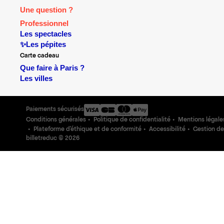
Une question ?
Professionnel
Les spectacles
✨Les pépites
Carte cadeau
Que faire à Paris ?
Les villes
Paiements sécurisés
Conditions générales
Politique de confidentialité
Mentions légale
Plateforme d'éthique et de conformité
Accessibilité
Gestion de
billetreduc ©
2026