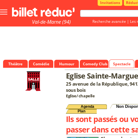
Invitations
Réduc
Bouton
menu
principale
Val-de-Marne (94)
Recherche avancée
|
Les 
Théâtre
Comédie
Humour
Comedy Club
Spectacle
Eglise Sainte-Margue
25 avenue de la République, 94
sous bois
Eglise/ chapelle
Non Dispon
Agenda
Plan
Ils sont passés ou v
passer dans cette sa