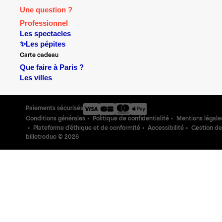
Une question ?
Professionnel
Les spectacles
✨Les pépites
Carte cadeau
Que faire à Paris ?
Les villes
Paiements sécurisés
Conditions générales
Politique de confidentialité
Mentions légale
Plateforme d'éthique et de conformité
Accessibilité
Gestion de
billetreduc ©
2026