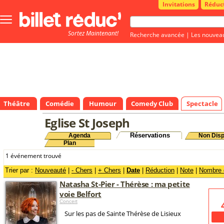
Invitations
Réduc
Bouton
menu
Sortez Maintenant!
principale
Recherche avancée
|
Les nouvea
Théâtre
Comédie
Humour
Comedy Club
Spectacle
Eglise St Joseph
Réservations
Agenda
Non Disp
Plan
1 événement trouvé
Trier par :
Nouveauté
|
- Chers
|
+ Chers
|
Date
|
Réduction
|
Note
|
Nombre d
Natasha St-Pier - Thérèse : ma petite
voie Belfort
Concert
Sur les pas de Sainte Thérèse de Lisieux