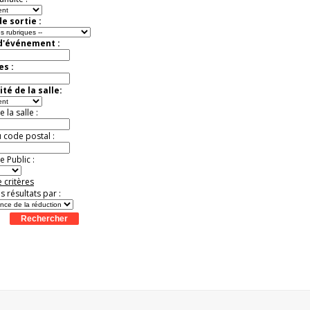
e sortie :
 d'événement :
es :
té de la salle:
la salle :
u code postal :
 Public :
 critères
es résultats par :