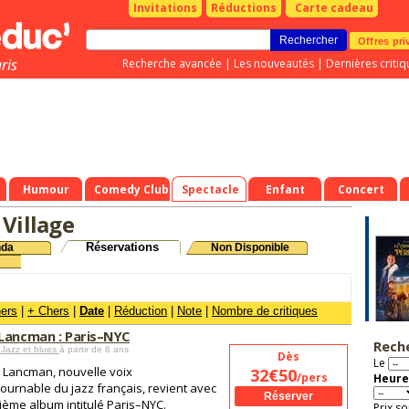
Invitations
Réductions
Carte cadeau
Offres pri
ris
Recherche avancée
|
Les nouveautés
|
Dernières critiq
Humour
Comedy Club
Spectacle
Enfant
Concert
 Village
Réservations
nda
Non Disponible
hers
|
+ Chers
|
Date
|
Réduction
|
Note
|
Nombre de critiques
Lancman : Paris–NYC
Rech
 Jazz et blues
à partir de 6 ans
Dès
Le
 Lancman, nouvelle voix
32€50
/pers
Heure
ournable du jazz français, revient avec
ième album intitulé Paris–NYC.
Prix so