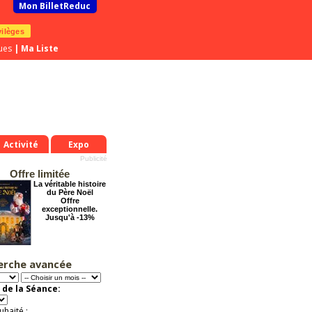
Mon BilletReduc
vilèges
ues
|
Ma Liste
Activité
Expo
Offre limitée
La véritable histoire
du Père Noël
Offre
exceptionnelle.
Jusqu'à -13%
erche avancée
La Cité Interdite :
Six siècles de
mystères
 de la Séance:
Offre
exceptionnelle.
Jusqu'à -26%
uhaité :