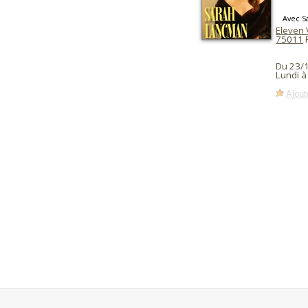
Avec S
Eleven 
75011
P
Du 23/
Lundi à
Ajout