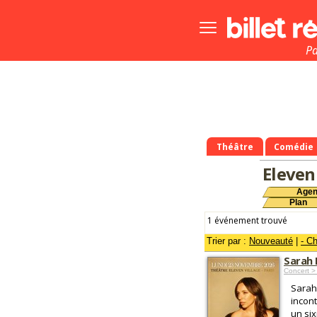
Bouton
menu
principale
Pa
Théâtre
Comédie
Eleven
Age
Plan
1 événement trouvé
Trier par :
Nouveauté
|
- C
Sarah 
Concert >
Sarah
incont
un six