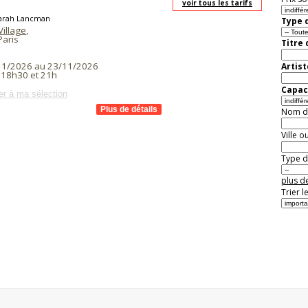
voir tous les tarifs
arah Lancman
Type d
Village
,
aris
Titre
11/2026 au 23/11/2026
Artist
 18h30 et 21h
Capaci
er à ma sélection
Nom de 
Ville o
Type de
plus de
Trier l