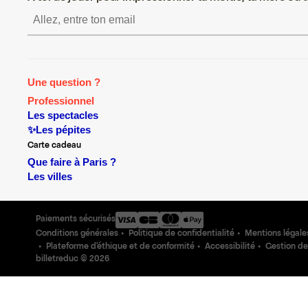
S’inscrire S’inscrir
Une question ?
Professionnel
Les spectacles
✨Les pépites
Carte cadeau
Que faire à Paris ?
Les villes
Paiements sécurisés
Conditions générales
Politique de confidentialité
Mentions légale
Plateforme d'éthique et de conformité
Accessibilité
Gestion de
billetreduc ©
2026