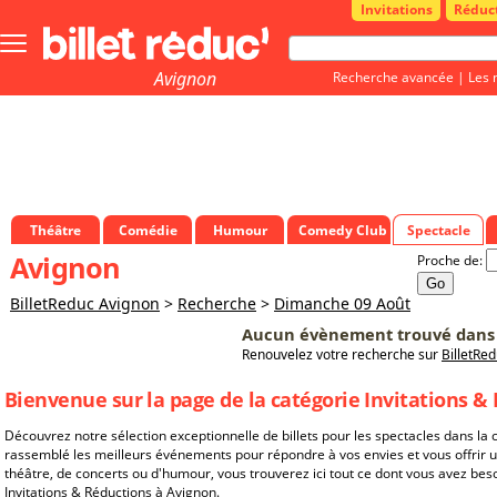
Invitations
Réduc
Bouton
menu
principale
Avignon
Recherche avancée
|
Les 
Théâtre
Comédie
Humour
Comedy Club
Spectacle
Avignon
Proche de:
BilletReduc Avignon
>
Recherche
>
Dimanche 09 Août
Aucun évènement trouvé dans 
Renouvelez votre recherche sur
BilletRe
Bienvenue sur la page de la catégorie Invitations &
Découvrez notre sélection exceptionnelle de billets pour les spectacles dans la
rassemblé les meilleurs événements pour répondre à vos envies et vous offrir 
théâtre, de concerts ou d'humour, vous trouverez ici tout ce dont vous avez be
Invitations & Réductions à Avignon.