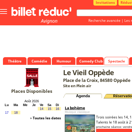
Invitations
Réduc
Bouton
menu
principale
Avignon
Recherche avancée
|
Les 
Théâtre
Comédie
Humour
Comedy Club
Spectacle
Le Vieil Oppède
Place de la Croix, 84580 Oppède
Site en Plein air
Places Disponibles
Agenda
Réservatio
Août 2026
Lu
Ma
Me
Je
Ve
Sa
Di
La bohème
14
15
16
Musique classique
17
18
Trois soirées les 14,
»
Toutes les dates
Talents le 18 août à 2
prochaine séance:
vendr