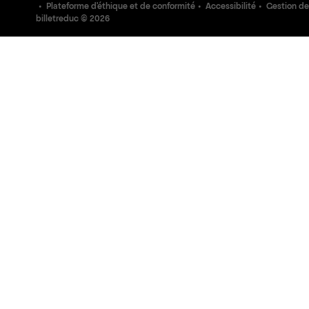
Plateforme d'éthique et de conformité
Accessibilité
Gestion de
billetreduc ©
2026