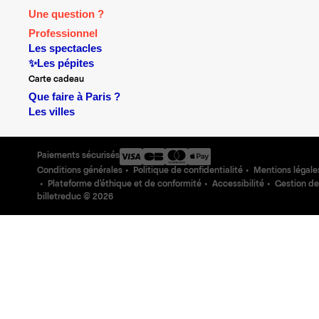
Une question ?
Professionnel
Les spectacles
✨Les pépites
Carte cadeau
Que faire à Paris ?
Les villes
Paiements sécurisés
Conditions générales
Politique de confidentialité
Mentions légale
Plateforme d'éthique et de conformité
Accessibilité
Gestion de
billetreduc ©
2026