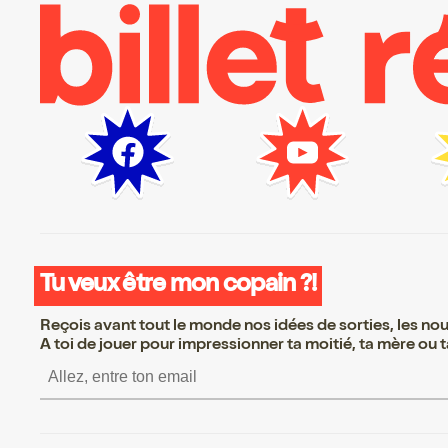
Tu veux être mon copain ?!
Reçois avant tout le monde nos idées de sorties, les nouv
A toi de jouer pour impressionner ta moitié, ta mère ou ta
S’inscrire S’inscrire S