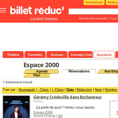
Invitations
Réduc
Bouton
menu
principale
Lorient-Vannes
Recherche avancée
|
Les 
Théâtre
Comédie
Humour
Comedy Club
Spectacle
Espace 2000
Réservations
Agenda
Non Disp
Plan
1 événement trouvé
Trier par :
Nouveauté
|
- Chers
|
+ Chers
|
Date
|
Réduction
|
Note
|
Nombre d
Gérémy Crédeville dans Enchanteur
Humour
Ça parle de quoi ? Venez, vous saurez.
Espace 2000
,
Grand Champ (
56
)