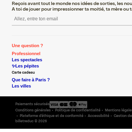
Reçois avant tout le monde nos idées de sorties, les nouv
A toi de jouer pour impressionner ta moitié, ta mère ou ta
S’inscrire S’inscrire S’i
Une question ?
Professionnel
Les spectacles
✨Les pépites
Carte cadeau
Que faire à Paris ?
Les villes
Paiements sécurisés
Conditions générales
Politique de confidentialité
Mentions légale
Plateforme d'éthique et de conformité
Accessibilité
Gestion de
billetreduc ©
2026