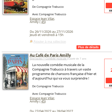
De Compagnie Trabucco
vo
Avec Compagnie Trabucco
Espace Jean Vilar
,
Amilly (
45
)
Du 26/11/2026 au 27/11/2026
Jeudi et vendredi à 15h
Ajouter à ma sélection
Au Café de Paris Amilly
Spectacles > Comédie musicale
à partir de 7 ans
La nouvelle comédie musicale de la
Compagnie Trabucco à travers un vaste
programme de chansons française d'hier et
d'aujourd'hui qui va vous surprendre !
vo
De Compagnie Trabucco
Avec Compagnie Trabucco
Espace Jean Vilar
,
Amilly (
45
)
Du 27/04/2027 au 28/04/2027