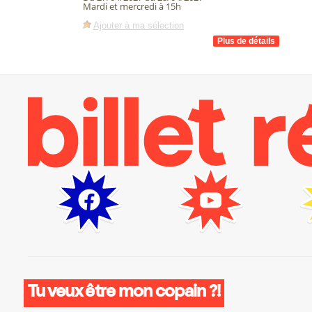
Mardi et mercredi à 15h
Ajouter à ma sélection
Tu veux être mon copain ?!