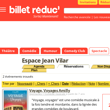
Invitations
Réduc
Bouton
menu
Sortez Maintenant!
principale
Recherche avancée
|
Les nouvea
Théâtre
Comédie
Humour
Comedy Club
Spectacle
Espace Jean Vilar
Réservations
Agenda
Non Disp
Plan
2 événements trouvés
Trier par :
Nouveauté
|
- Chers
|
+ Chers
|
Date
|
Réduction
|
Note
|
Nombre d
Voyage, Voyages Amilly
Spectacles > Comédie musicale
à partir de 7 ans
"Voyage, voyages" est une comédie musicale à
la fois tendre et mordante, dans la lignée des
grandes comédies de boulevard.