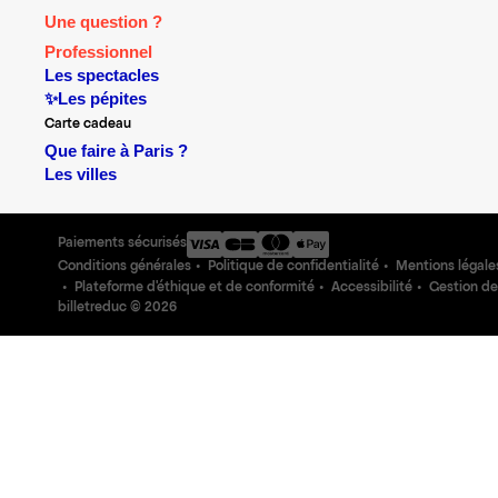
Une question ?
Professionnel
Les spectacles
✨Les pépites
Carte cadeau
Que faire à Paris ?
Les villes
Paiements sécurisés
Conditions générales
Politique de confidentialité
Mentions légale
Plateforme d'éthique et de conformité
Accessibilité
Gestion de
billetreduc ©
2026