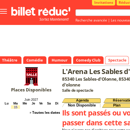
Invitations
Réduc
Bouton
menu
Sortez Maintenant!
principale
Recherche avancée
|
Les nouvea
Théâtre
Comédie
Humour
Comedy Club
Spectacle
L'Arena Les Sables d
85340 Les Sables-d'Olonne, 85340
d'olonne
Places Disponibles
Salle de spectacle
Juin 2027
Agenda
Réservati
Lu
Ma
Me
Je
Ve
Sa
Di
Non Disponible
Plan
15
Ils sont passés ou v
»
Toutes les dates
passer dans cette sa
Nous n'avons pas d'archives pour cette sa