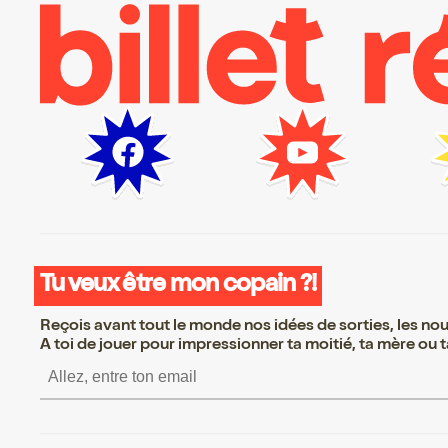
Tu veux être mon copain ?!
Reçois avant tout le monde nos idées de sorties, les nouv
A toi de jouer pour impressionner ta moitié, ta mère ou ta
S’inscrire S’inscrire S