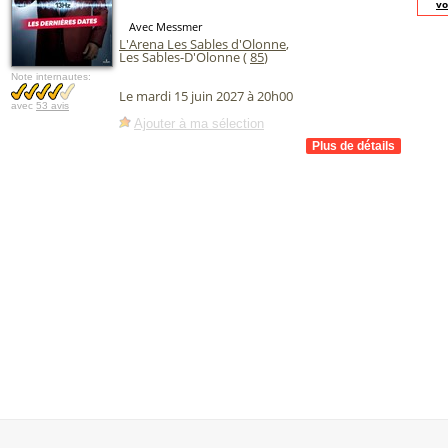
vo
Avec Messmer
L'Arena Les Sables d'Olonne
,
Les Sables-D'Olonne (
85
)
Note internautes:
Le mardi 15 juin 2027 à 20h00
avec
53 avis
Ajouter à ma sélection