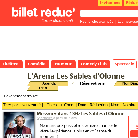
Invitations
Réduc
Bouton
menu
Sortez Maintenant!
principale
Recherche avancée
|
Les nouvea
Théâtre
Comédie
Humour
Comedy Club
Spectacle
L'Arena Les Sables d'Olonne
Réservations
Agenda
Non Disp
Plan
1 événement trouvé
Trier par :
Nouveauté
|
- Chers
|
+ Chers
|
Date
|
Réduction
|
Note
|
Nombre d
Messmer dans 13Hz Les Sables d'Olonne
Spectacles
à partir de 6 ans
Ne manquez pas votre dernière chance de
vivre l'expérience la plus envoûtante du
moment !