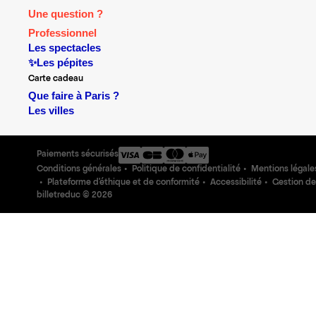
Une question ?
Professionnel
Les spectacles
✨Les pépites
Carte cadeau
Que faire à Paris ?
Les villes
Paiements sécurisés
Conditions générales
Politique de confidentialité
Mentions légale
Plateforme d'éthique et de conformité
Accessibilité
Gestion de
billetreduc ©
2026