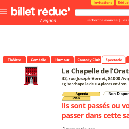
Invitations
Réduc
Bouton
menu
principale
Avignon
Recherche avancée
|
Les 
Théâtre
Comédie
Humour
Comedy Club
Spectacle
La Chapelle de l'Orat
32, rue Joseph-Vernet, 84000 Av
Eglise/ chapelle de 104 places environ
Non Dispon
Agenda
Plan
Ils sont passés ou v
passer dans cette sa
2 pages de résultats