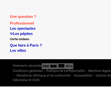
Une question ?
Professionnel
Les spectacles
✨Les pépites
Carte cadeau
Que faire à Paris ?
Les villes
Paiements sécurisés
Conditions générales
Politique de confidentialité
Mentions légale
Plateforme d'éthique et de conformité
Accessibilité
Gestion de
billetreduc ©
2026