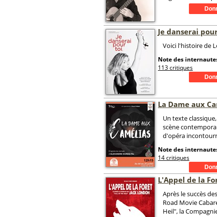
Je danserai pour
Voici l'histoire de 
Note des internautes
113 critiques
La Dame aux Ca
Un texte classique
scène contemporain
d'opéra incontour
Note des internautes
14 critiques
L'Appel de la Fo
Après le succès des
Road Movie Cabare
Heil", la Compagni