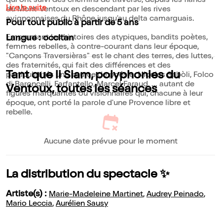
qui ont suivi des chemins de traverse, depuis les flancs
Lire la suite
du Mont-Ventoux en descendant par les rives
avignonnaises du Rhône jusqu'au delta camarguais.
Pour tout public à partir de 5 ans
Empruntant les histoires des atypiques, bandits poètes,
Langue : occitan
femmes rebelles, à contre-courant dans leur époque,
"Cançons Traversièras" est le chant des terres, des luttes,
des fraternités, qui fait des différences et des
Tant que li Siam, polyphonies du
particularités une source de poésie. Nicolas Sabòli, Folco
di Baroncelli, Farfantello, Marcel Faraud, ... autant de
Ventoux, toutes les séances
figures marquantes ou visionnaires qui, chacune à leur
époque, ont porté la parole d'une Provence libre et
rebelle.
Aucune date prévue pour le moment
La distribution du spectacle ✨
Artiste(s) :
Marie-Madeleine Martinet
,
Audrey Peinado
,
Mario Leccia
,
Aurélien Sausy