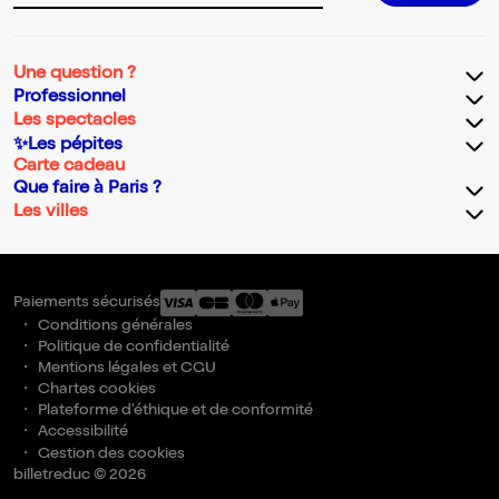
Une question ?
Professionnel
Les spectacles
✨Les pépites
Carte cadeau
Que faire à Paris ?
Les villes
Paiements sécurisés
Conditions générales
Politique de confidentialité
Mentions légales et CGU
Chartes cookies
Plateforme d'éthique et de conformité
Accessibilité
Gestion des cookies
billetreduc © 2026