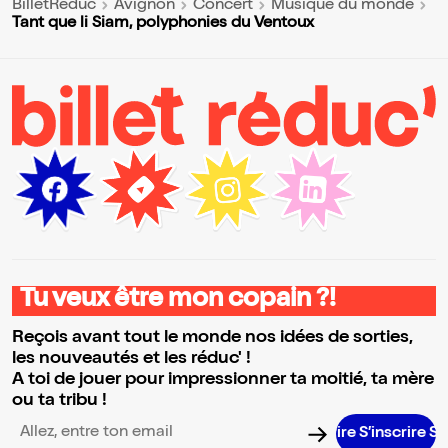
BilletReduc
Avignon
Concert
Musique du monde
Tant que li Siam, polyphonies du Ventoux
Tu veux être mon copain ?!
Reçois avant tout le monde nos idées de sorties,
les nouveautés et les réduc' !
A toi de jouer pour impressionner ta moitié, ta mère
ou ta tribu !
S’inscrire S’i
Adresse email pour la newsletter