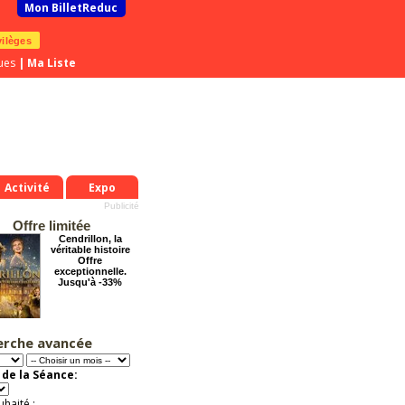
Mon BilletReduc
vilèges
ues
|
Ma Liste
Activité
Expo
Offre limitée
Cendrillon, la
véritable histoire
Offre
exceptionnelle.
Jusqu'à -33%
erche avancée
Grosse ambiance
Offre
exceptionnelle.
de la Séance:
Jusqu'à -54%
uhaité :