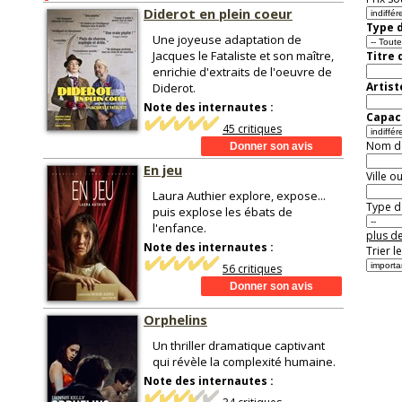
Diderot en plein coeur
Type d
Une joyeuse adaptation de
Jacques le Fataliste et son maître,
Titre 
enrichie d'extraits de l'oeuvre de
Artist
Diderot.
Note des internautes :
Capaci
45 critiques
Nom de 
En jeu
Ville o
Laura Authier explore, expose...
Type de
puis explose les ébats de
l'enfance.
plus de
Note des internautes :
Trier l
56 critiques
Orphelins
Un thriller dramatique captivant
qui révèle la complexité humaine.
Note des internautes :