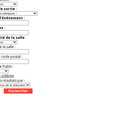
e sortie :
d'événement :
es :
té de la salle:
la salle :
u code postal :
 Public :
 critères
es résultats par :