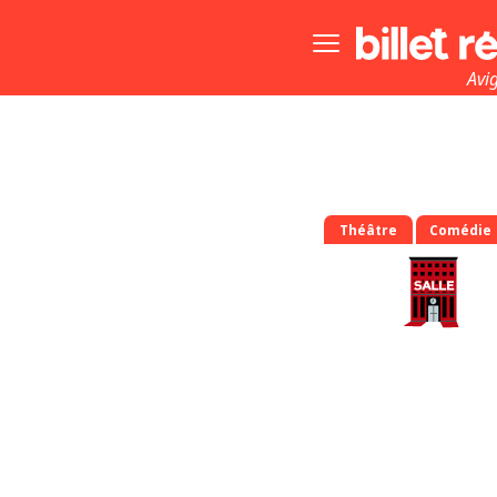
Bouton
menu
principale
Avi
Théâtre
Comédie