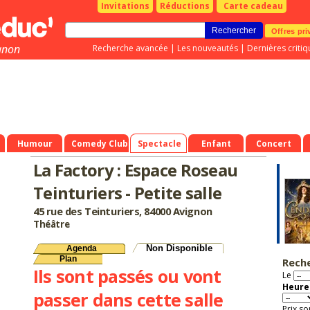
Invitations
Réductions
Carte cadeau
Offres pri
gnon
Recherche avancée
|
Les nouveautés
|
Dernières critiq
Humour
Comedy Club
Spectacle
Enfant
Concert
La Factory : Espace Roseau
Teinturiers - Petite salle
45 rue des Teinturiers, 84000 Avignon
Théâtre
Non Disponible
Agenda
Plan
Rech
Ils sont passés ou vont
Le
Heure 
passer dans cette salle
Prix so