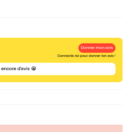
Donner mon avis
Connecte-toi pour donner ton avis !
s encore d'avis 😭