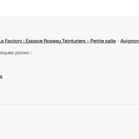
La Factory : Espace Roseau Teinturiers - Petite salle
-
Avigno
elques pistes :
s