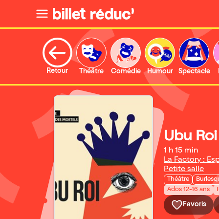
Retour
Théâtre
Comédie
Humour
Spectacle
Ubu Roi
1 h 15 min
La Factory : Es
Petite salle
Théâtre
Burlesq
Ados 12-16 ans
Favoris