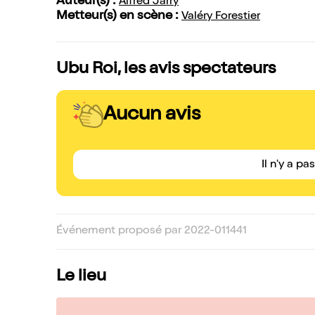
Auteur(s) :
Alfred Jarry
Metteur(s) en scène :
Valéry Forestier
Ubu Roi, les avis spectateurs
Aucun avis
Il n'y a pa
Événement proposé par 2022-011441
Le lieu