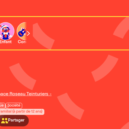
Enfant
Concert
Activité
pace Roseau Teinturiers -
ue
Société
Familial (à partir de 12 ans)
Partager