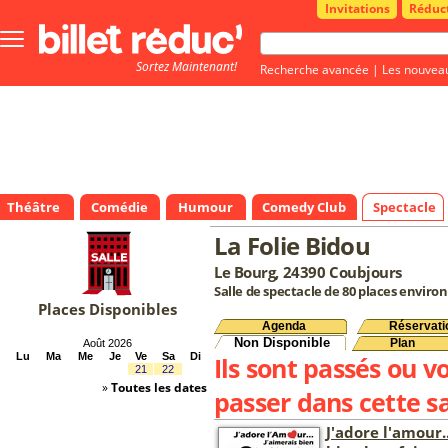
Invitations
Réduc
Bouton
menu
Sortez Maintenant!
principale
Recherche avancée
|
Les nouvea
Théâtre
Comédie
Humour
Comedy Club
Spectacle
La Folie Bidou
Le Bourg, 24390 Coubjours
Salle de spectacle de 80 places environ
Places Disponibles
Agenda
Réservati
Non Disponible
Plan
Août 2026
Lu
Ma
Me
Je
Ve
Sa
Di
Ils sont passés ou v
21
22
»
Toutes les dates
passer dans cette sa
J'adore l'amour..