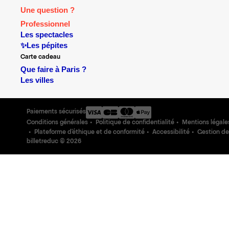
Une question ?
Professionnel
Les spectacles
✨Les pépites
Carte cadeau
Que faire à Paris ?
Les villes
Paiements sécurisés
Conditions générales
Politique de confidentialité
Mentions légale
Plateforme d'éthique et de conformité
Accessibilité
Gestion de
billetreduc ©
2026