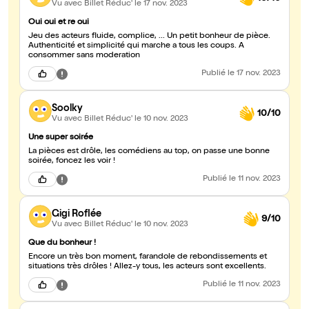
Vu avec Billet Réduc'
le 17 nov. 2023
Oui oui et re oui
Jeu des acteurs fluide, complice, ... Un petit bonheur de pièce.
Authenticité et simplicité qui marche a tous les coups. A
consommer sans moderation
Publié
le 17 nov. 2023
Soolky
10/10
Vu avec Billet Réduc'
le 10 nov. 2023
Une super soirée
La pièces est drôle, les comédiens au top, on passe une bonne
soirée, foncez les voir !
Publié
le 11 nov. 2023
Gigi Roflée
9/10
Vu avec Billet Réduc'
le 10 nov. 2023
Que du bonheur !
Encore un très bon moment, farandole de rebondissements et
situations très drôles ! Allez-y tous, les acteurs sont excellents.
Publié
le 11 nov. 2023