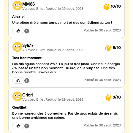
MM86
10/10
Vu avec Billet Réduc'
le 29 sept. 2023
Allez-y !
Une pièce drôle, sans temps mort et des comédiens au top !
Publié
le 30 sept. 2023
Syls17
9/10
Vu avec Billet Réduc'
le 29 sept. 2023
Très bon moment
Les dialogues sonnent vrais. Le jeu et très juste. Une belle énergie.
J'ai passé un très bon moment. Du rire, de la surprise. Une très
bonne recette. Bravo à eux.
Publié
le 30 sept. 2023
Cricri
8/10
Vu avec Billet Réduc'
le 29 sept. 2023
Gentillet
Bonne humeur des 3 comédiens Pas de gros éclats de rire mais
une bonne ambiance sur scène.
Publié
le 30 sept. 2023