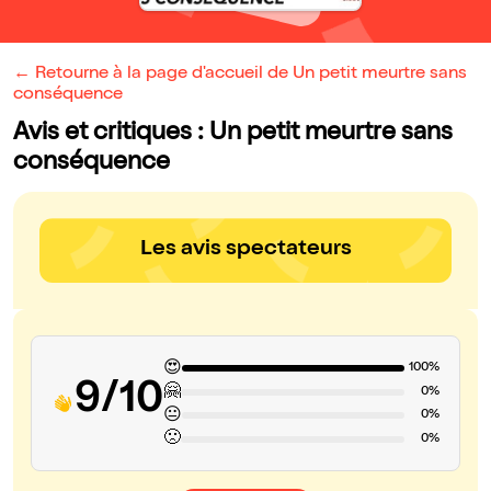
← Retourne à la page d'accueil de Un petit meurtre sans
conséquence
Avis et critiques : Un petit meurtre sans
conséquence
Les avis spectateurs
😍
100%
9/10
🤗
0%
😐
0%
🙁
0%