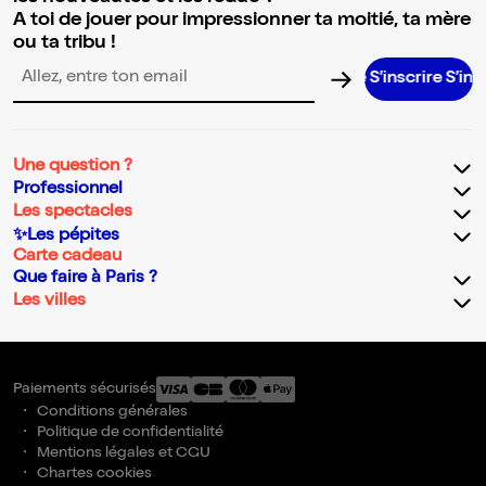
A toi de jouer pour impressionner ta moitié, ta mère
ou ta tribu !
S’inscrire S’inscrire 
Adresse email pour la newsletter
Une question ?
Professionnel
Les spectacles
✨Les pépites
Carte cadeau
Que faire à Paris ?
Les villes
Paiements sécurisés
Conditions générales
Politique de confidentialité
Mentions légales et CGU
Chartes cookies