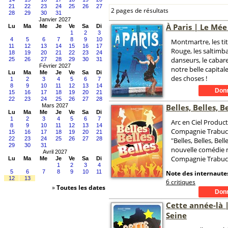
21
22
23
24
25
26
27
2 pages de résultats
28
29
30
31
Janvier 2027
À Paris | Le Mée
Lu
Ma
Me
Je
Ve
Sa
Di
1
2
3
4
5
6
7
8
9
10
Montmartre, les tit
11
12
13
14
15
16
17
Rouge, les saltimb
18
19
20
21
22
23
24
danseurs, le cabare
25
26
27
28
29
30
31
Février 2027
notre belle capitale
Lu
Ma
Me
Je
Ve
Sa
Di
des choses !
1
2
3
4
5
6
7
8
9
10
11
12
13
14
15
16
17
18
19
20
21
22
23
24
25
26
27
28
Mars 2027
Belles, Belles, B
Lu
Ma
Me
Je
Ve
Sa
Di
1
2
3
4
5
6
7
Arc en Ciel Product
8
9
10
11
12
13
14
Compagnie Trabuc
15
16
17
18
19
20
21
22
23
24
25
26
27
28
"Belles, Belles, Bell
29
30
31
nouvelle comédie m
Avril 2027
Compagnie Trabuc
Lu
Ma
Me
Je
Ve
Sa
Di
1
2
3
4
5
6
7
8
9
10
11
Note des internautes
12
13
6 critiques
»
Toutes les dates
Cette année-là 
Seine