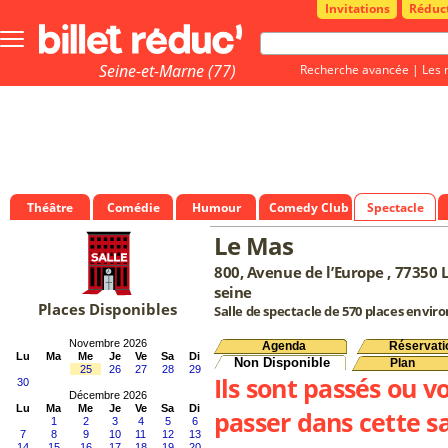
Invitations
Réduc
Bouton
menu
principale
Seine-et-Marne (77)
Recherche avancée
|
Les 
Théâtre
Comédie
Humour
Comedy Club
Spectacle
Le Mas
800, Avenue de l’Europe , 77350 
seine
Places Disponibles
Salle de spectacle de 570 places enviro
Novembre 2026
Agenda
Réservati
Lu
Ma
Me
Je
Ve
Sa
Di
Non Disponible
Plan
25
26
27
28
29
Ils sont passés ou v
30
Décembre 2026
Lu
Ma
Me
Je
Ve
Sa
Di
passer dans cette sa
1
2
3
4
5
6
7
8
9
10
11
12
13
14
15
16
17
18
19
20