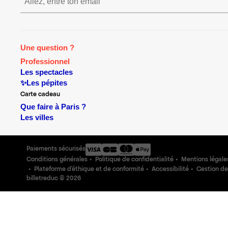
S’inscrire S’inscrire S’inscrire
Une question ?
Professionnel
Les spectacles
✨Les pépites
Carte cadeau
Que faire à Paris ?
Les villes
Paiements sécurisés
Conditions générales
Politique de confidentialité
Mentions légale
Plateforme d'éthique et de conformité
Accessibilité
Gestion de
billetreduc ©
2026