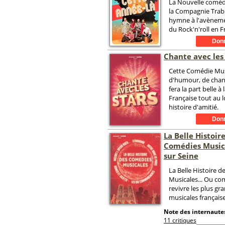
La Nouvelle coméd
la Compagnie Trab
hymne à l'avèneme
du Rock'n'roll en F
Chante avec les 
Cette Comédie Mus
d'humour, de chan
fera la part belle 
Française tout au l
histoire d'amitié.
La Belle Histoir
Comédies Music
sur Seine
La Belle Histoire 
Musicales... Ou co
revivre les plus g
musicales française
Note des internautes
11 critiques