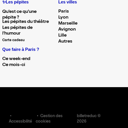
✨Les pépites
Les villes
Paris
Qu'est ce qu'une
pépite ?
Lyon
Les pépites du théâtre
Marseille
Les pépites de
Avignon
l'humour
Lille
Carte cadeau
Autres
Que faire à Paris ?
Ce week-end
Ce mois-ci
Gestion des
billetreduc ©
Accessibilité
cookies
2026