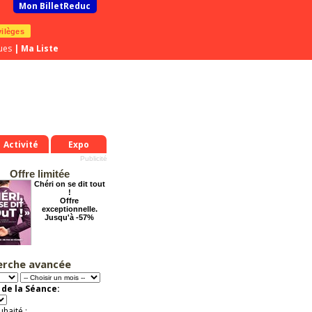
Mon BilletReduc
vilèges
ues
|
Ma Liste
Activité
Expo
Offre limitée
Chéri on se dit tout
!
Offre
exceptionnelle.
Jusqu'à -57%
erche avancée
Cendrillon, la
véritable histoire
Offre
de la Séance:
exceptionnelle.
Jusqu'à -33%
uhaité :