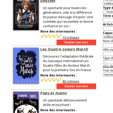
Einstein
Un spectacle pour toutes les
Type d
générations, ode à la différence
Titre 
et joyeux message d'espoir. Une
comédie qui rassemble et donne
Artist
confiance en soi !
Note des internautes :
Capaci
10 critiques
Nom de 
Les Quatre soeurs March
Ville o
Découvrez l'adaptation théâtrale
Type de
du classique international Les
Quatre Filles du docteur March
plus de
pour la première fois en France.
Trier l
Note des internautes :
80 critiques
Papy et mamy
Un spectacle délicieusement
drôle et touchant !
Note des internautes :