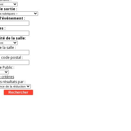
e sortie :
d'événement :
es :
té de la salle:
la salle :
u code postal :
 Public :
 critères
es résultats par :