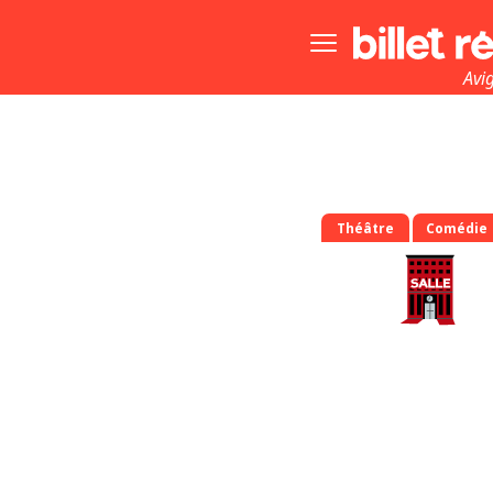
Bouton
menu
principale
Avi
Théâtre
Comédie