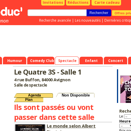
Invitations
Réductions
Carte cadeau
Offres pri
gnon
Recherche avancée
|
Les nouveautés
|
Dernières critiq
Humour
Comedy Club
Spectacle
Enfant
Concert
Le Quatre 3S - Salle 1
4 rue Buffon, 84000 Avignon
Salle de spectacle
Non Disponible
Agenda
Plan
Ils sont passés ou vont
Rech
passer dans cette salle
Le
Heure 
Le monde selon Albert
Prix so