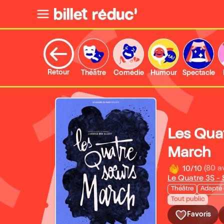
Retour
Théâtre
Comédie
Humour
Spectacle
Les Qua
March
10/10
(80 a
Le Quatre 3S - S
Théâtre
Adapté
Tout public
Favoris