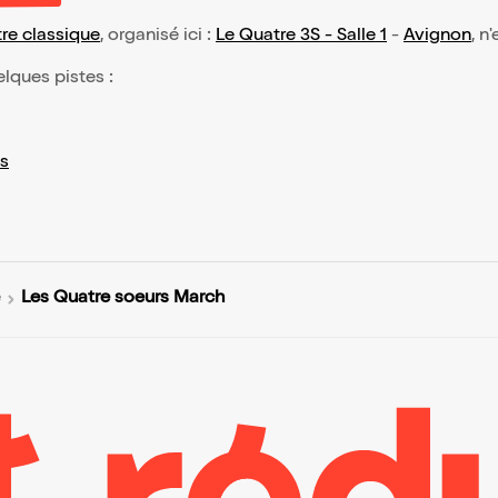
re classique
, organisé ici :
Le Quatre 3S - Salle 1
-
Avignon
, n
elques pistes :
s
Les Quatre soeurs March
e