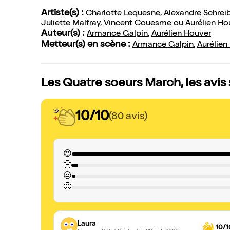
Artiste(s) :
Charlotte Lequesne
,
Alexandre Schrei
Juliette Malfray
,
Vincent Couesme
ou
Aurélien Ho
Auteur(s) :
Armance Galpin
,
Aurélien Houver
Metteur(s) en scène :
Armance Galpin
,
Aurélien
Les Quatre soeurs March, les avis
10/10
(80 avis)
😍
🤗
😐
🙁
Laura
10/1