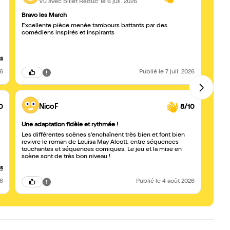
Vu avec Billet Réduc'
le 6 juil. 2026
Bravo les March
Très 
Excellente pièce menée tambours battants par des
C'est 
comédiens inspirés et inspirants
C'est c
pour 
us
26
Publié
le 7 juil. 2026
0
NicoF
8/10
Une adaptation fidèle et rythmée !
Magni
Les différentes scènes s'enchaînent très bien et font bien
Des a
revivre le roman de Louisa May Alcott, entre séquences
et 
touchantes et séquences comiques. Le jeu et la mise en
scène sont de très bon niveau !
us
26
Publié
le 4 août 2026