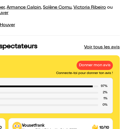
ber
,
Armance Galpin
,
Solène Cornu
,
Victoria Ribeiro
ou
uver
 Houver
 spectateurs
Voir tous les avis
Donner mon avis
Connecte-toi pour donner ton avis !
97%
2%
1%
0%
Vousetfrank
0
10/10