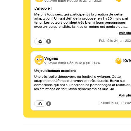
Vu avec Billet Réduc'
le 23 juil. 2026
J'ai adoré !
Merci à tous ceux qui participent à la création de cette
adaptation ! Un vrai défi de la proposer en 1 h 30, mais pari
tenu ! Les acteurs collaient très bien à leurs personnages,
avec un jeu splendide, la mise en scène est géniale et la
musique ponctue parfaitement l'ensemble. Attention
Voir pl
toutefois à ceux qui ne connaissent pas du tout l'histoire :
certaines subtilités de la pièce peuvent rendre la
Publié
le 24 juil. 20
compréhension de la situation ou de la profondeur des
enjeux plus difficile. Un Friedrich un peu caricatural, mais
néanmoins sympathique ! Bonne continuation et plein de
réussite à tous !
Virginie
10/1
Vu avec Billet Réduc'
le 9 juil. 2026
Un jeu d’acteurs excellent
Une très belle découverte au festival d’Avignon. Cette
adaptation théâtrale du roman est très réussie. Bravo aux
comédiens qui ont su incarner les personnages et restituer
les situations en 1h30 avec dynamisme et brio. Je
recommande sans hésiter.
Voir pl
Publié
le 10 juil. 20