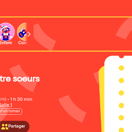
Enfant
Concert
Activité
tre soeurs
vis)
•
1 h 30 min
alle 1
 d'un roman
Partager