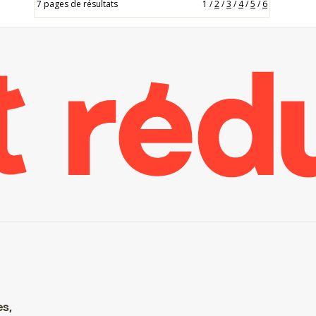
7 pages de résultats
1
/
2
/
3
/
4
/
5
/
6
es,