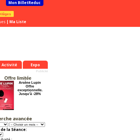
Mon BilletReduc
vilèges
ues
|
Ma Liste
Activité
Expo
Offre limitée
Arsène Lupin
Offre
exceptionnelle.
Jusqu'à -28%
erche avancée
Chéri on se dit tout
!
Offre
de la Séance:
exceptionnelle.
Jusqu'à -57%
uhaité :