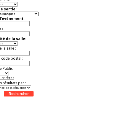
e sortie :
d'événement :
es :
té de la salle:
la salle :
u code postal :
 Public :
 critères
es résultats par :