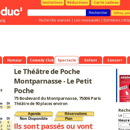
Invitations
Réductions
Carte cadeau
Offres pri
ris
Recherche avancée
|
Les nouveautés
|
Dernières critiq
Humour
Comedy Club
Spectacle
Enfant
Concert
Le Théâtre de Poche
Montparnasse - Le Petit
Poche
es
75 Boulevard du Montparnasse, 75006 Paris
Théâtre de 90 places environ
Sa
Di
29
30
Rech
Agenda
Réservations
Le
Non Disponible
Sa
Di
Plan
Heure 
5
6
Ils sont passés ou vont
12
13
Prix so
19
20