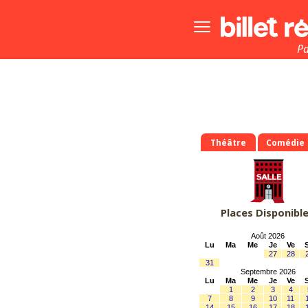
Bouton
menu
principale
Pa
Théâtre
Comédie
Places Disponibl
Août 2026
Lu
Ma
Me
Je
Ve
27
28
31
Septembre 2026
Lu
Ma
Me
Je
Ve
1
2
3
4
7
8
9
10
11
14
15
16
17
18