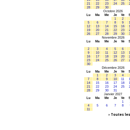
21
22
23
24
25
28
29
30
Octobre 2026
Lu
Ma
Me
Je
Ve
1
2
5
6
7
8
9
12
13
14
15
16
19
20
21
22
23
26
27
28
29
30
Novembre 2026
Lu
Ma
Me
Je
Ve
2
3
4
5
6
9
10
11
12
13
16
17
18
19
20
23
24
25
26
27
30
Décembre 2026
Lu
Ma
Me
Je
Ve
1
2
3
4
7
8
9
10
11
14
15
16
17
18
21
22
23
24
25
28
29
30
31
Janvier 2027
Lu
Ma
Me
Je
Ve
1
4
5
6
7
8
11
»
Toutes le