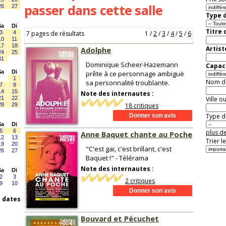
passer dans cette salle
26
27
Type d
Sa
Di
Titre 
3
4
7 pages de résultats
1
/
2
/
3
/
4
/
5
/
6
10
11
17
18
Artist
Adolphe
24
25
31
Dominique Scheer-Hazemann
Capaci
Sa
Di
prête à ce personnage ambiguë
1
Nom de 
sa personnalité troublante.
7
8
14
15
Note des internautes :
21
22
Ville o
28
29
18 critiques
Type de
Sa
Di
5
6
plus de
Anne Baquet chante au Poche
12
13
Trier l
19
20
"C'est gai, c'est brillant, c'est
26
27
Baquet !" - Télérama
Note des internautes :
Sa
Di
2
3
2 critiques
9
10
s dates
Bouvard et Pécuchet