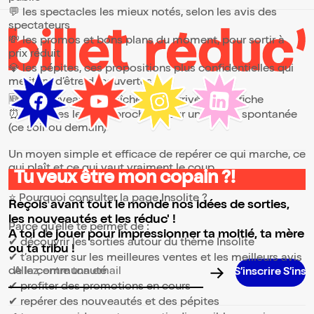
💬 les spectacles les mieux notés, selon les avis des
spectateurs
💸 les promos et bons plans du moment, pour sortir à
prix réduit
💎 les pépites, ces propositions plus confidentielles qui
méritent d’être découvertes
🆕 les nouveautés, fraîchement arrivées à l’affiche
⏰ les dates les plus proches, pour une sortie spontanée
(ce soir ou demain)
Un moyen simple et efficace de repérer ce qui marche, ce
qui plaît et ce qui vaut vraiment le coup.
Tu veux être mon copain ?!
⭐ Pourquoi consulter la page Insolite ?
Reçois avant tout le monde nos idées de sorties,
les nouveautés et les réduc' !
Parce qu’elle te permet de :
A toi de jouer pour impressionner ta moitié, ta mère
✔ découvrir les sorties autour du thème Insolite
ou ta tribu !
✔ t’appuyer sur les meilleures ventes et les meilleurs avis
de la communauté
Adresse email pour la newsletter
✔ profiter des promotions en cours
✔ repérer des nouveautés et des pépites