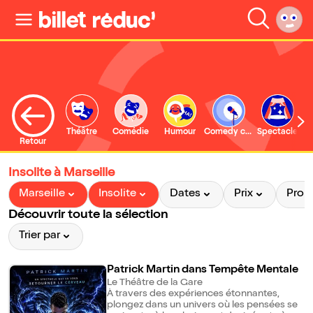
Théâtre
Comédie
Humour
Comedy club
Spectacle
Retour
Insolite à Marseille
Marseille
Insolite
Dates
Prix
Pro
Découvrir toute la sélection
Trier par
Patrick Martin dans Tempête Mentale
Le Théâtre de la Gare
À travers des expériences étonnantes,
plongez dans un univers où les pensées se