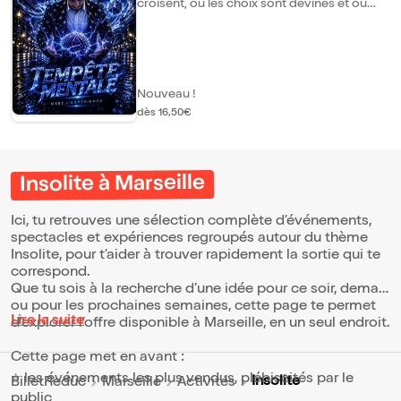
croisent, où les choix sont devinés et où
d'invisibles connexions se créent entre les
spectateurs. Lecture de pensées,
prédictions impossibles, coïncidences
troublantes... chaque démonstration vous
emmène un peu plus loin dans les mystères
du mental. Le final dévoile une idée forte :
Nouveau !
et si nos esprits étaient plus connectés que
dès 16,50€
nous ne l'imaginons ? Tempête Mentale, un
spectacle entre illusion et réalité, qui vous
fera voir l'impossible sous un nouveau jour.
Insolite à Marseille
Ici, tu retrouves une sélection complète d’événements,
spectacles et expériences regroupés autour du thème
Insolite, pour t’aider à trouver rapidement la sortie qui te
correspond.
Que tu sois à la recherche d’une idée pour ce soir, demain
ou pour les prochaines semaines, cette page te permet
Lire la suite
d’explorer l’offre disponible à Marseille, en un seul endroit.
Cette page met en avant :
⭐ les événements les plus vendus, plébiscités par le
Insolite
BilletReduc
Marseille
Activités
public