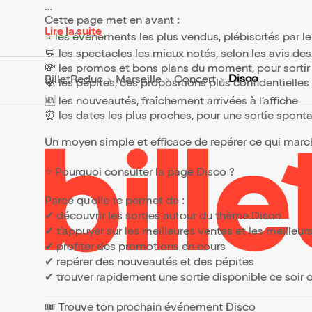
Cette page met en avant :
Lire la suite
⭐ les événements les plus vendus, plébiscités par l
💬 les spectacles les mieux notés, selon les avis de
💸 les promos et bons plans du moment, pour sortir 
Disco
BilletReduc
Marseille
Concert
💎 les pépites, ces propositions plus confidentielle
🆕 les nouveautés, fraîchement arrivées à l’affiche
⏰ les dates les plus proches, pour une sortie spont
Un moyen simple et efficace de repérer ce qui marche
⭐ Pourquoi consulter la page Disco ?
Parce qu’elle te permet de :
✔ découvrir les sorties autour du thème Disco
✔ t’appuyer sur les meilleures ventes et les meille
✔ profiter des promotions en cours
✔ repérer des nouveautés et des pépites
✔ trouver rapidement une sortie disponible ce soir
🎟️ Trouve ton prochain événement Disco