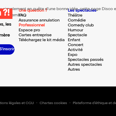
 ou simplement en quête d’une bonne idée, cette page Disco est
Une question ?
Les spectacles
 ?!
te ressemble.
FAQ
Théâtre
Assurance annulation
Comédie
s, les
Professionnel
Comedy club
Espace pro
Humour
 mère
Cartes entreprise
Spectacle
Téléchargez le kit média
Enfant
Concert
S’inscrire S’inscrire S’inscrire S’inscrire S’inscrire S’inscrire S’inscrire S’inscrire S’inscrire S’inscrire S’inscrire S’i
Activité
Expo
Spectacles passés
Autres spectacles
Autres
ions légales et CGU
Chartes cookies
Plateforme d'éthique et d