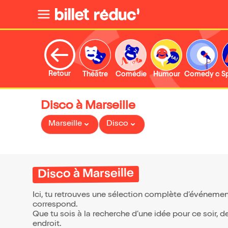
Retour
Théâtre
Comédie
Humour
Comedy clu
S
Disco à Marseille
Marseille
Disco
Disco à Marseille
Ici, tu retrouves une sélection complète d’événemen
correspond.
Que tu sois à la recherche d’une idée pour ce soir, 
endroit.