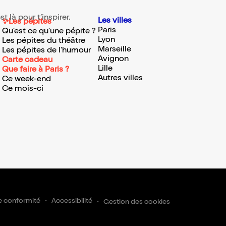
 là pour t’inspirer.
Les villes
✨Les pépites
Paris
Qu'est ce qu'une pépite ?
Lyon
Les pépites du théâtre
Marseille
Les pépites de l'humour
Avignon
Carte cadeau
Lille
Que faire à Paris ?
Autres villes
Ce week-end
Ce mois-ci
nscrire
e conformité
Accessibilité
Gestion des cookies