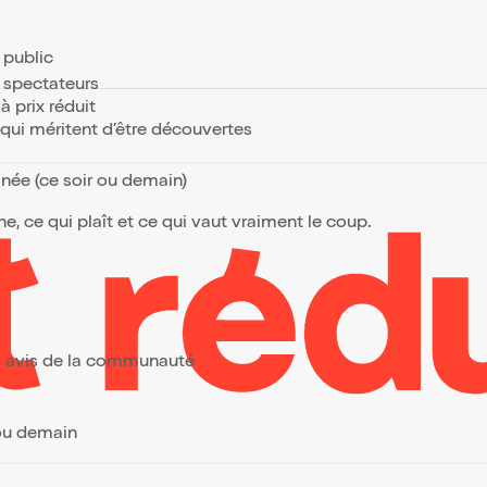
e public
s spectateurs
à prix réduit
s qui méritent d’être découvertes
anée (ce soir ou demain)
, ce qui plaît et ce qui vaut vraiment le coup.
urs avis de la communauté
 ou demain