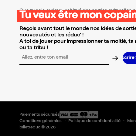
Que tu sois curieux, habitué des sorties culturelles
Tu veux être mon copain
👉 Parcours la sélection et réserve l’événement qui 
Reçois avant tout le monde nos idées de sortie
nouveautés et les réduc' !
A toi de jouer pour impressionner ta moitié, ta
ou ta tribu !
Adresse email pour la newsletter
Paiements sécurisés
Conditions générales
Politique de confidentialité
Ment
billetreduc © 2026