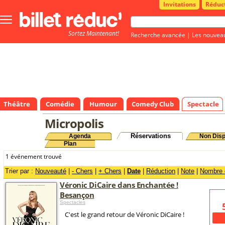
Invitations
Réduc
Bouton
menu
Sortez Maintenant!
principale
Recherche avancée
|
Les nouvea
Théâtre
Comédie
Humour
Comedy Club
Spectacle
Micropolis
Réservations
Agenda
Non Disp
Plan
1 événement trouvé
Trier par :
Nouveauté
|
- Chers
|
+ Chers
|
Date
|
Réduction
|
Note
|
Nombre d
Véronic DiCaire dans Enchantée !
Besançon
Spectacles
C'est le grand retour de Véronic DiCaire !