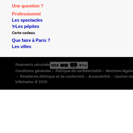
Une question ?
Professionnel
Les spectacles
✨Les pépites
Carte cadeau
Que faire à Paris ?
Les villes
Paiements sécurisés
Conditions générales
Politique de confidentialité
Mentions légale
Plateforme d'éthique et de conformité
Accessibilité
Gestion de
billetreduc ©
2026