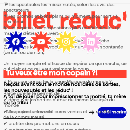
💬 les spectacles les mieux notés, selon les avis des
spectateurs
💸 les promos et bons plans du moment, pour sortir à
prix réduit
💎 les pépites, ces propositions plus confidentielles qui
méritent d’être découvertes
🆕 les nouveautés, fraîchement arrivées à l’affiche
⏰ les dates les plus proches, pour une sortie spontanée
(ce soir ou demain)
Un moyen simple et efficace de repérer ce qui marche, ce
qui plaît et ce qui vaut vraiment le coup.
Tu veux être mon copain ?!
⭐ Pourquoi consulter la page Musique du monde ?
Reçois avant tout le monde nos idées de sorties,
les nouveautés et les réduc' !
Parce qu’elle te permet de :
A toi de jouer pour impressionner ta moitié, ta mère
✔ découvrir les sorties autour du thème Musique du
ou ta tribu !
monde
✔ t’appuyer sur les meilleures ventes et les meilleurs avis
Adresse email pour la newsletter
de la communauté
✔ profiter des promotions en cours