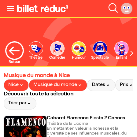
Théâtre
Comédie
Humour
Spectacle
Enfant
Retour
Musique du monde à Nice
Nice
Musique du monde
Dates
Prix
Découvrir toute la sélection
Trier par
Cabaret Flamenco Fiesta 2 Cannes
Théâtre de la Licorne
En mettant en valeur la richesse et la
diversité de ses influences musicales, du