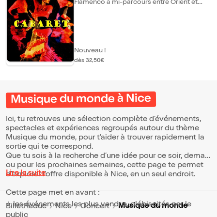
Flamenco à mi-parcours entre Orient et
Amérique Latine, entre les rythmes des
guitares et les mélodies vibrantes du
violon, ils puisent l'énergie, la force et la
sensualité nécessaires à l'explosion du
Flamenco. Ce subtil dosage entre passion
et sensualité sublime ce spectacle pour en
Nouveau !
faire un instant magique d'une rare beauté
dès 32,50€
propre aux nuits andalouses...
Musique du monde à Nice
Ici, tu retrouves une sélection complète d’événements,
spectacles et expériences regroupés autour du thème
Musique du monde, pour t’aider à trouver rapidement la
sortie qui te correspond.
Que tu sois à la recherche d’une idée pour ce soir, demain
ou pour les prochaines semaines, cette page te permet
Lire la suite
d’explorer l’offre disponible à Nice, en un seul endroit.
Cette page met en avant :
⭐ les événements les plus vendus, plébiscités par le
Musique du monde
BilletReduc
Nice
Concert
public