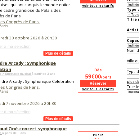
aises qui ont conquis le monde entier
voir tous les tarifs
Type d
le cadre grandiose du Palais des
s de Paris !
Titre
des Congrès de Paris
,
aris
Artist
redi 30 octobre 2026 à 20h30
Capaci
er à ma sélection
Nom de 
Ville o
dre Arcady : Symphonique
ation
Dès
Type de
s > Spectacle musical
à partir de 3 ans
59€00
/pers
ndre Arcady : Symphonique Celebration
plus de
Trier l
des Congrès de Paris
,
voir tous les tarifs
aris
edi 7 novembre 2026 à 20h30
er à ma sélection
naud Ciné-concert symphonique
es
à partir de 3 ans
Public