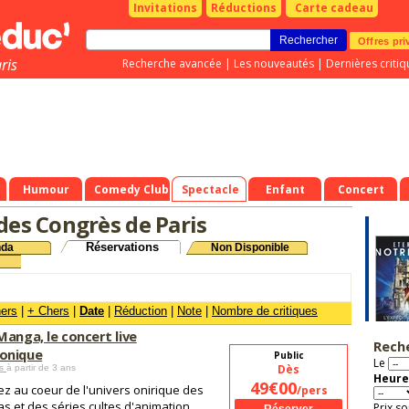
Invitations
Réductions
Carte cadeau
Offres pri
ris
Recherche avancée
|
Les nouveautés
|
Dernières critiq
Humour
Comedy Club
Spectacle
Enfant
Concert
 des Congrès de Paris
Réservations
nda
Non Disponible
hers
|
+ Chers
|
Date
|
Réduction
|
Note
|
Nombre de critiques
Manga, le concert live
Rech
onique
Public
Le
Dès
es
à partir de 3 ans
Heure
49€00
ez au coeur de l'univers onirique des
/pers
s et des séries cultes d'animation
Prix so