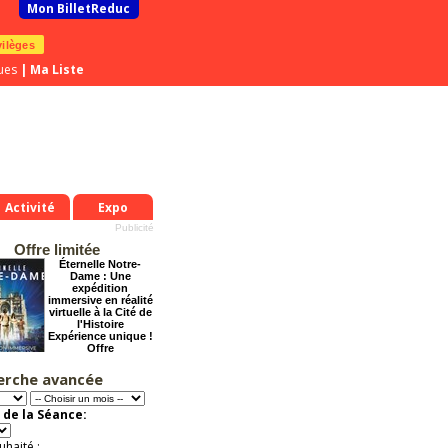
Mon BilletReduc
vilèges
ues
|
Ma Liste
Activité
Expo
Offre limitée
Éternelle Notre-
Dame : Une
expédition
immersive en réalité
virtuelle à la Cité de
l'Histoire
Expérience unique !
Offre
promotionnelle.
Jusqu'à -35%
erche avancée
Grosse ambiance
Offre
 de la Séance:
exceptionnelle.
Jusqu'à -54%
uhaité :