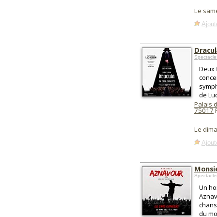
Le sam
Ajout
Dracul
Spectacle
Deux 
conce
symph
de Lu
Palais 
75017
P
Le dim
Ajout
Monsie
Spectacle
Un ho
Aznavo
chanso
du mo