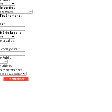
e sortie :
 d'événement :
es :
té de la salle:
la salle :
u code postal :
 Public :
 critères
es résultats par :