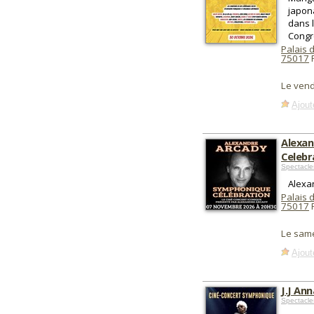
japon
dans 
Congrè
Palais 
75017
P
Le vend
Ajout
Alexan
Celebr
Spectacle
Alexa
Palais 
75017
P
Le sam
Ajout
J.J An
Spectacl