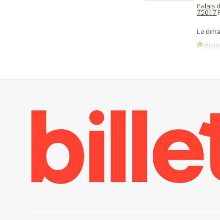
Palais 
75017
P
Le dim
Ajout