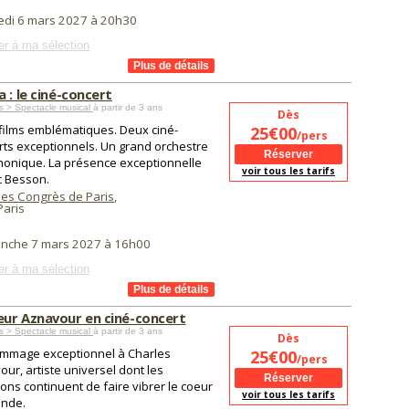
edi 6 mars 2027 à 20h30
er à ma sélection
a : le ciné-concert
s > Spectacle musical
à partir de 3 ans
Dès
films emblématiques. Deux ciné-
25€00
/pers
rts exceptionnels. Un grand orchestre
onique. La présence exceptionnelle
voir tous les tarifs
c Besson.
des Congrès de Paris
,
aris
anche 7 mars 2027 à 16h00
er à ma sélection
ur Aznavour en ciné-concert
s > Spectacle musical
à partir de 3 ans
Dès
mmage exceptionnel à Charles
25€00
/pers
ur, artiste universel dont les
ns continuent de faire vibrer le coeur
voir tous les tarifs
nde.