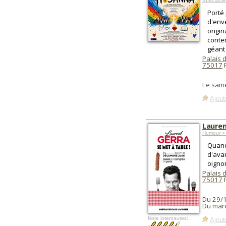
Spectacle
Porté 
d'env
origin
conte
géant
Palais 
75017
P
Le sam
Ajout
Lauren
Humour >
Quand
d'ava
oigno
Palais 
75017
P
Du 29/
Du mard
Note internautes:
Ajout