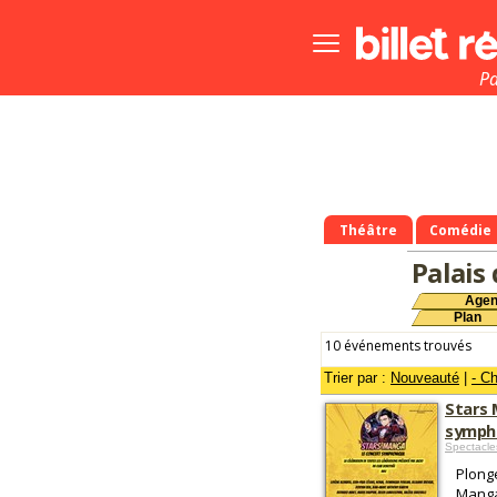
Bouton
menu
principale
Pa
Théâtre
Comédie
Palais
Age
Plan
10 événements trouvés
Trier par :
Nouveauté
|
- C
Stars 
symph
Spectacl
Plong
Manga