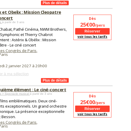
x et Obelix : Mission Cleopatre
oncert
Dès
es
à partir de 3 ans
25€00
/pers
 Chabat, Pathé Cinéma, NWM Brothers,
c Symphonic et Thierry Chabrot
voir tous les tarifs
tent : Astérix & Obélix : Mission
tre - Le ciné concert
des Congrès de Paris
,
aris
di 2 janvier 2027 à 20h00
er à ma sélection
quième élément : Le ciné-concert
s > Spectacle musical
à partir de 3 ans
Dès
films emblématiques. Deux ciné-
25€00
/pers
rts exceptionnels. Un grand orchestre
onique. La présence exceptionnelle
voir tous les tarifs
c Besson.
des Congrès de Paris
,
aris