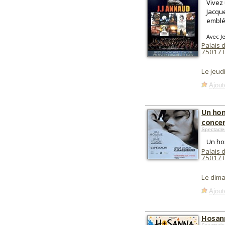
Vivez
Jacqu
emblé
Avec J
Palais 
75017
P
Le jeu
Ajout
Un hom
conce
Spectacle
Un ho
Palais 
75017
P
Le dim
Ajout
Hosann