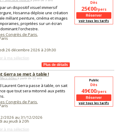
s > Spectacle musical
à partir de 3 ans
Dès
par un dispositif visuel immersif
25€00
/pers
ergure, Hosanna déploie une création
ale mêlant peinture, cinéma et images
voir tous les tarifs
mporaines, projetées sur un écran
 dominant l'orchestre.
des Congrès de Paris
,
aris
edi 26 décembre 2026 à 20h30
er à ma sélection
t Gerra se met à table !
 Mecs drôles
à partir de 12 ans
Public
Dès
 Laurent Gerra passe à table, on sait
49€00
nce que tout sera mitonné aux petits
/pers
ns.
des Congrès de Paris
,
voir tous les tarifs
aris
12/2026 au 31/12/2026
i au jeudi à 20h
er à ma sélection