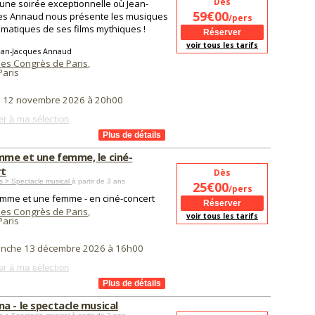
Dès
 une soirée exceptionnelle où Jean-
59€00
es Annaud nous présente les musiques
/pers
matiques de ses films mythiques !
voir tous les tarifs
ean-Jacques Annaud
des Congrès de Paris
,
aris
di 12 novembre 2026 à 20h00
er à ma sélection
me et une femme, le ciné-
rt
Dès
s > Spectacle musical
à partir de 3 ans
25€00
/pers
mme et une femme - en ciné-concert
des Congrès de Paris
,
voir tous les tarifs
aris
anche 13 décembre 2026 à 16h00
er à ma sélection
a - le spectacle musical