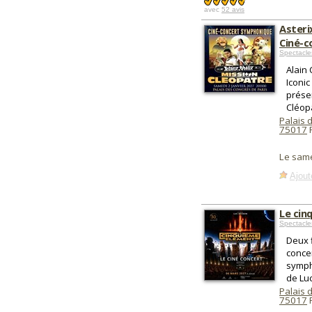
avec
52 avis
Asteri
Ciné-c
Spectacl
Alain
Iconi
présen
Cléopâ
Palais 
75017
P
Le same
Ajout
Le cin
Spectacle
Deux 
conce
symph
de Lu
Palais 
75017
P