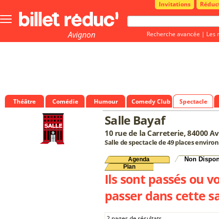
Invitations
Réduc
Bouton
menu
principale
Avignon
Recherche avancée
|
Les 
Théâtre
Comédie
Humour
Comedy Club
Spectacle
Salle Bayaf
10 rue de la Carreterie, 84000 A
Salle de spectacle de 49 places environ
Non Dispon
Agenda
Plan
Ils sont passés ou v
passer dans cette sa
2 pages de résultats